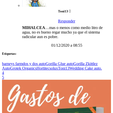
Toni13
Responder
MIHALCEA
…mas o menos como medio litro de
agua, no es bueno regar mucho ya que el sistema
radicular aun es pobre.
01/12/2020 a 08:55
Etiquetas:
barneys farm
dos y dos auto
Gorilla Glue auto
Gorilla Zkittlez
Auto
Grotek Organics
Hortitec
solux
Toni13
Wedding Cake auto.