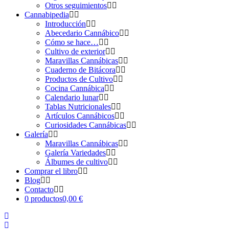
Otros seguimientos
Cannabipedia
Introducción
Abecedario Cannábico
Cómo se hace…
Cultivo de exterior
Maravillas Cannábicas
Cuaderno de Bitácora
Productos de Cultivo
Cocina Cannábica
Calendario lunar
Tablas Nutricionales
Artículos Cannábicos
Curiosidades Cannábicas
Galería
Maravillas Cannábicas
Galería Variedades
Álbumes de cultivo
Comprar el libro
Blog
Contacto
0 productos
0,00 €