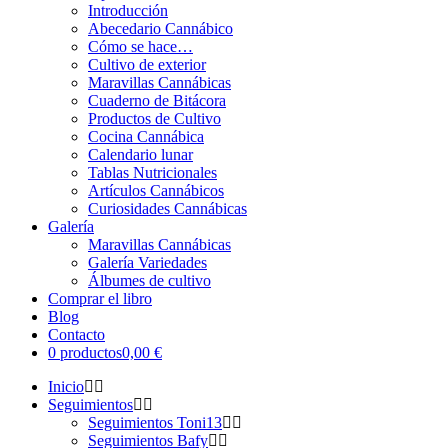
Introducción
Abecedario Cannábico
Cómo se hace…
Cultivo de exterior
Maravillas Cannábicas
Cuaderno de Bitácora
Productos de Cultivo
Cocina Cannábica
Calendario lunar
Tablas Nutricionales
Artículos Cannábicos
Curiosidades Cannábicas
Galería
Maravillas Cannábicas
Galería Variedades
Álbumes de cultivo
Comprar el libro
Blog
Contacto
0 productos
0,00 €
Inicio
Seguimientos
Seguimientos Toni13
Seguimientos Bafy