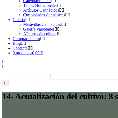
Calendario lunar
Tablas Nutricionales
Artículos Cannábicos
Curiosidades Cannábicas
Galería
Maravillas Cannábicas
Galería Variedades
Álbumes de cultivo
Comprar el libro
Blog
Contacto
0 productos
0,00 €
Buscar:
14- Actualización del cultivo: 8 