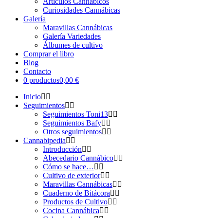
Artículos Cannábicos
Curiosidades Cannábicas
Galería
Maravillas Cannábicas
Galería Variedades
Álbumes de cultivo
Comprar el libro
Blog
Contacto
0 productos
0,00 €
Inicio
Seguimientos
Seguimientos Toni13
Seguimientos Bafy
Otros seguimientos
Cannabipedia
Introducción
Abecedario Cannábico
Cómo se hace…
Cultivo de exterior
Maravillas Cannábicas
Cuaderno de Bitácora
Productos de Cultivo
Cocina Cannábica