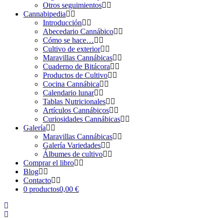
Otros seguimientos
Cannabipedia
Introducción
Abecedario Cannábico
Cómo se hace…
Cultivo de exterior
Maravillas Cannábicas
Cuaderno de Bitácora
Productos de Cultivo
Cocina Cannábica
Calendario lunar
Tablas Nutricionales
Artículos Cannábicos
Curiosidades Cannábicas
Galería
Maravillas Cannábicas
Galería Variedades
Álbumes de cultivo
Comprar el libro
Blog
Contacto
0 productos
0,00 €