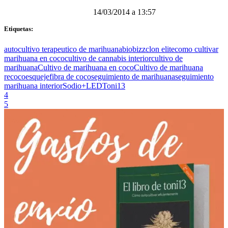
14/03/2014 a 13:57
Etiquetas:
autocultivo terapeutico de marihuana
biobizz
clon elite
como cultivar
marihuana en coco
cultivo de cannabis interior
cultivo de
marihuana
Cultivo de marihuana en coco
Cultivo de marihuana
recoco
esqueje
fibra de coco
seguimiento de marihuana
seguimiento
marihuana interior
Sodio+LED
Toni13