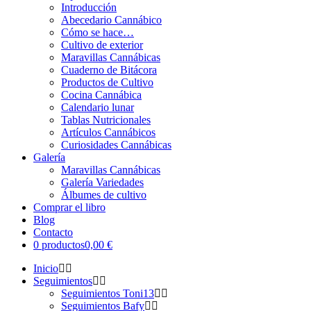
Introducción
Abecedario Cannábico
Cómo se hace…
Cultivo de exterior
Maravillas Cannábicas
Cuaderno de Bitácora
Productos de Cultivo
Cocina Cannábica
Calendario lunar
Tablas Nutricionales
Artículos Cannábicos
Curiosidades Cannábicas
Galería
Maravillas Cannábicas
Galería Variedades
Álbumes de cultivo
Comprar el libro
Blog
Contacto
0 productos
0,00 €
Inicio
Seguimientos
Seguimientos Toni13
Seguimientos Bafy