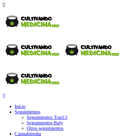
Inicio
Seguimientos
Seguimientos Toni13
Seguimientos Bafy
Otros seguimientos
Cannabipedia