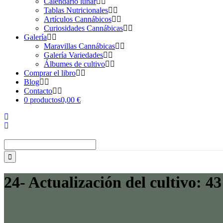
Calendario lunar
Tablas Nutricionales
Artículos Cannábicos
Curiosidades Cannábicas
Galería
Maravillas Cannábicas
Galería Variedades
Álbumes de cultivo
Comprar el libro
Blog
Contacto
0 productos
0,00 €
Buscar:
24- Actualización del cultivo: 4