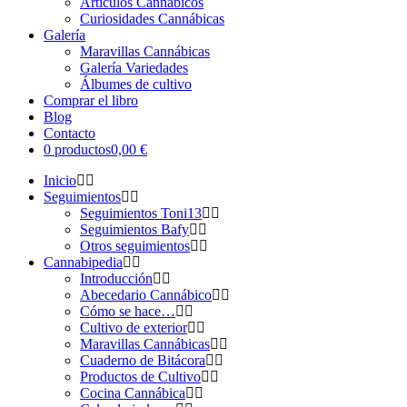
Artículos Cannábicos
Curiosidades Cannábicas
Galería
Maravillas Cannábicas
Galería Variedades
Álbumes de cultivo
Comprar el libro
Blog
Contacto
0 productos
0,00 €
Inicio
Seguimientos
Seguimientos Toni13
Seguimientos Bafy
Otros seguimientos
Cannabipedia
Introducción
Abecedario Cannábico
Cómo se hace…
Cultivo de exterior
Maravillas Cannábicas
Cuaderno de Bitácora
Productos de Cultivo
Cocina Cannábica