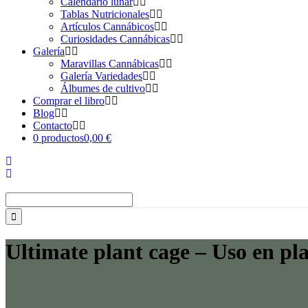
Calendario lunar
Tablas Nutricionales
Artículos Cannábicos
Curiosidades Cannábicas
Galería
Maravillas Cannábicas
Galería Variedades
Álbumes de cultivo
Comprar el libro
Blog
Contacto
0 productos
0,00 €
Buscar:
Ultimate plant cage – Uso en pl