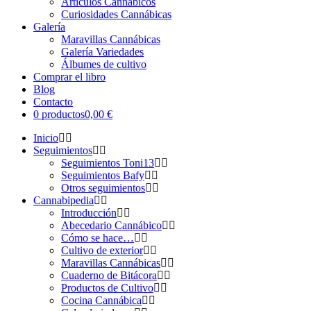
Artículos Cannábicos
Curiosidades Cannábicas
Galería
Maravillas Cannábicas
Galería Variedades
Álbumes de cultivo
Comprar el libro
Blog
Contacto
0 productos
0,00 €
Inicio
Seguimientos
Seguimientos Toni13
Seguimientos Bafy
Otros seguimientos
Cannabipedia
Introducción
Abecedario Cannábico
Cómo se hace…
Cultivo de exterior
Maravillas Cannábicas
Cuaderno de Bitácora
Productos de Cultivo
Cocina Cannábica