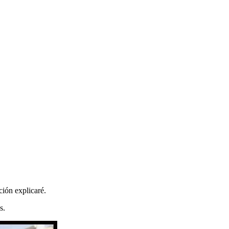
ción explicaré.
s.