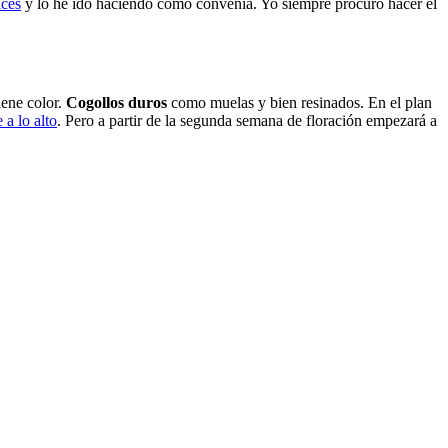
íces
y lo he ido haciendo como convenía. Yo siempre procuro hacer el
iene color.
Cogollos duros
como muelas y bien resinados. En el plan
 a lo alto
. Pero a partir de la segunda semana de floración empezará a