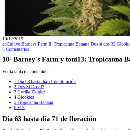
10/12/2019
en
Cultivo Barneys Farm II: Tropicanna Banana Dos si dos 33 Glookies
8 Comentarios
10- Barney´s Farm y toni13: Tropicanna Ba
Ver la tabla de contenidos
1
Día 63 hasta día 71 de floración
2
Dos Si Dos 33
3
Gorilla Zkittlez
4
Glookies
5
Tropicanna Banana
6
FIN
Día 63 hasta día 71 de floración