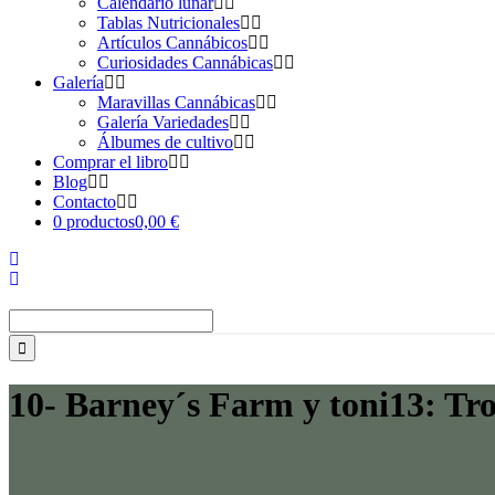
Calendario lunar
Tablas Nutricionales
Artículos Cannábicos
Curiosidades Cannábicas
Galería
Maravillas Cannábicas
Galería Variedades
Álbumes de cultivo
Comprar el libro
Blog
Contacto
0 productos
0,00 €
Buscar:
10- Barney´s Farm y toni13: Tro