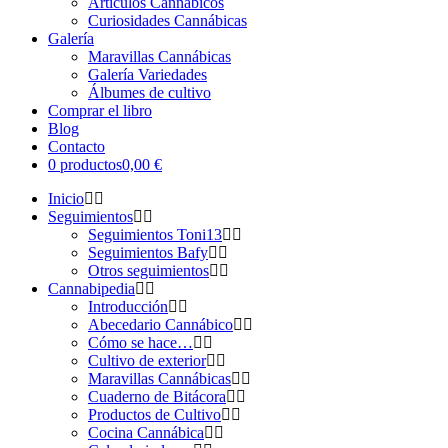
Artículos Cannábicos
Curiosidades Cannábicas
Galería
Maravillas Cannábicas
Galería Variedades
Álbumes de cultivo
Comprar el libro
Blog
Contacto
0 productos
0,00 €
Inicio
Seguimientos
Seguimientos Toni13
Seguimientos Bafy
Otros seguimientos
Cannabipedia
Introducción
Abecedario Cannábico
Cómo se hace…
Cultivo de exterior
Maravillas Cannábicas
Cuaderno de Bitácora
Productos de Cultivo
Cocina Cannábica