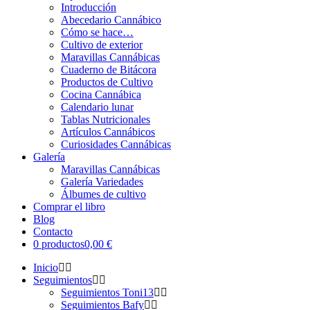
Introducción
Abecedario Cannábico
Cómo se hace…
Cultivo de exterior
Maravillas Cannábicas
Cuaderno de Bitácora
Productos de Cultivo
Cocina Cannábica
Calendario lunar
Tablas Nutricionales
Artículos Cannábicos
Curiosidades Cannábicas
Galería
Maravillas Cannábicas
Galería Variedades
Álbumes de cultivo
Comprar el libro
Blog
Contacto
0 productos
0,00 €
Inicio
Seguimientos
Seguimientos Toni13
Seguimientos Bafy