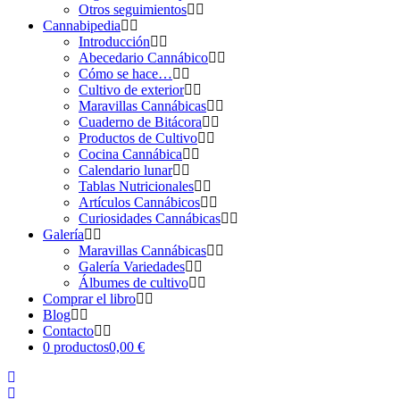
Otros seguimientos
Cannabipedia
Introducción
Abecedario Cannábico
Cómo se hace…
Cultivo de exterior
Maravillas Cannábicas
Cuaderno de Bitácora
Productos de Cultivo
Cocina Cannábica
Calendario lunar
Tablas Nutricionales
Artículos Cannábicos
Curiosidades Cannábicas
Galería
Maravillas Cannábicas
Galería Variedades
Álbumes de cultivo
Comprar el libro
Blog
Contacto
0 productos
0,00 €