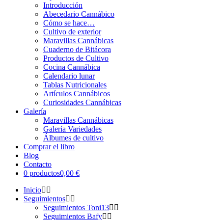
Introducción
Abecedario Cannábico
Cómo se hace…
Cultivo de exterior
Maravillas Cannábicas
Cuaderno de Bitácora
Productos de Cultivo
Cocina Cannábica
Calendario lunar
Tablas Nutricionales
Artículos Cannábicos
Curiosidades Cannábicas
Galería
Maravillas Cannábicas
Galería Variedades
Álbumes de cultivo
Comprar el libro
Blog
Contacto
0 productos
0,00 €
Inicio
Seguimientos
Seguimientos Toni13
Seguimientos Bafy