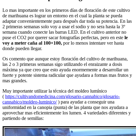
Lo mas importante en los primeros días de floración de este cultivo
de marihuana es lograr un entorno en el cual la planta se pueda
adaptar convenientemente para después dar toda su potencia. En las
2 primeras semanas solo voy a usar el sodio y no sera hasta la 3º
semana cuando conecte las barras LED. En el cultivo anterior no
puse el CO2 por querer sacar fotografías perfectas, pero en este
le
voy a meter caña al 100×100,
por lo menos intentare ver hasta
donde pueden llegar.
Os comento que aunque estoy floración del cultivo de marihuana,
las 2 o 3 primeras semanas sigo utilizando el enraizante a dosis
máxima ya que creo que esto ayuda enormemente a desarrollar un
fuerte y potente sistema radicular que ayudara a formas mas frutos y
mas grandes.
Muy importante utilizar la técnica del moldeo lumínico
(
https://cultivandomedicina.com/glosario-cannabico/glosario-
cannabico/moldeo-luminico/
) para ayudar a conseguir una
uniformidad en la canopia (punta) de las planta que nos ayudara a
aprovechar mas eficientemente los lumen. 4 variedades diferentes y
partiendo de semillas: