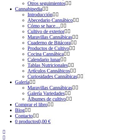
Otros seguimientos
Cannabipedia
Introducción
Abecedario Cannábico
Cómo se hace…
Cultivo de exterior
Maravillas Cannábicas
Cuaderno de Bitácora
Productos de Cultivo
Cocina Cannábica
Calendario lunar
Tablas Nutricionales
Artículos Cannábicos
Curiosidades Cannábicas
Galería
Maravillas Cannábicas
Galería Variedades
Álbumes de cultivo
Comprar el libro
Blog
Contacto
0 productos
0,00 €