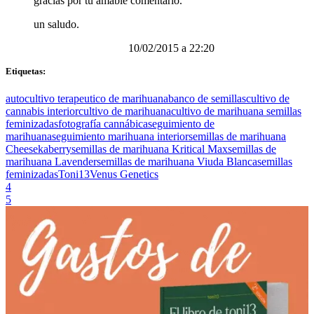
gracias por tu amable comentario.
un saludo.
10/02/2015 a 22:20
Etiquetas:
autocultivo terapeutico de marihuana
banco de semillas
cultivo de
cannabis interior
cultivo de marihuana
cultivo de marihuana semillas
feminizadas
fotografía cannábica
seguimiento de
marihuana
seguimiento marihuana interior
semillas de marihuana
Cheesekaberry
semillas de marihuana Kritical Max
semillas de
marihuana Lavender
semillas de marihuana Viuda Blanca
semillas
feminizadas
Toni13
Venus Genetics