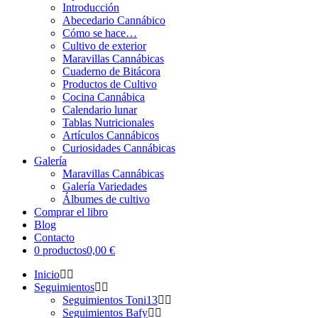
Introducción
Abecedario Cannábico
Cómo se hace…
Cultivo de exterior
Maravillas Cannábicas
Cuaderno de Bitácora
Productos de Cultivo
Cocina Cannábica
Calendario lunar
Tablas Nutricionales
Artículos Cannábicos
Curiosidades Cannábicas
Galería
Maravillas Cannábicas
Galería Variedades
Álbumes de cultivo
Comprar el libro
Blog
Contacto
0 productos
0,00 €
Inicio
Seguimientos
Seguimientos Toni13
Seguimientos Bafy