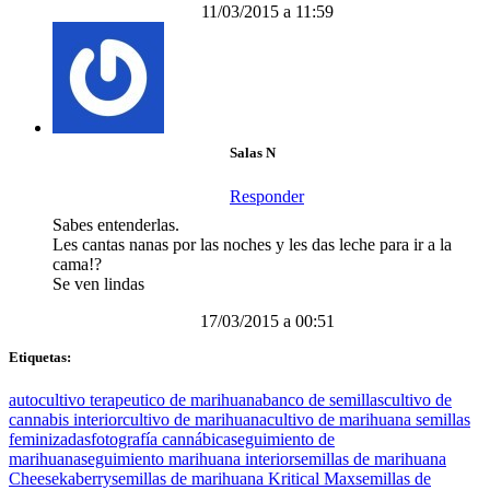
11/03/2015 a 11:59
Salas N
Responder
Sabes entenderlas.
Les cantas nanas por las noches y les das leche para ir a la
cama!?
Se ven lindas
17/03/2015 a 00:51
Etiquetas:
autocultivo terapeutico de marihuana
banco de semillas
cultivo de
cannabis interior
cultivo de marihuana
cultivo de marihuana semillas
feminizadas
fotografía cannábica
seguimiento de
marihuana
seguimiento marihuana interior
semillas de marihuana
Cheesekaberry
semillas de marihuana Kritical Max
semillas de