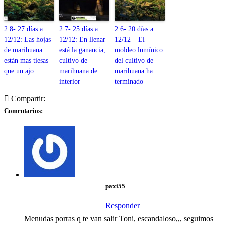
2.8- 27 días a
2.7- 25 días a
2.6- 20 días a
12/12: Las hojas
12/12: En llenar
12/12 – El
de marihuana
está la ganancia,
moldeo lumínico
están mas tiesas
cultivo de
del cultivo de
que un ajo
marihuana de
marihuana ha
interior
terminado
Compartir:
Comentarios:
paxi55
Responder
Menudas porras q te van salir Toni, escandaloso,,, seguimos