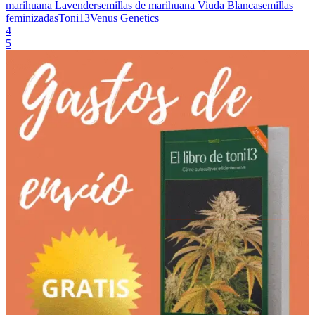
marihuana Lavender
semillas de marihuana Viuda Blanca
semillas
feminizadas
Toni13
Venus Genetics