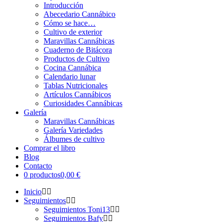
Introducción
Abecedario Cannábico
Cómo se hace…
Cultivo de exterior
Maravillas Cannábicas
Cuaderno de Bitácora
Productos de Cultivo
Cocina Cannábica
Calendario lunar
Tablas Nutricionales
Artículos Cannábicos
Curiosidades Cannábicas
Galería
Maravillas Cannábicas
Galería Variedades
Álbumes de cultivo
Comprar el libro
Blog
Contacto
0 productos
0,00 €
Inicio
Seguimientos
Seguimientos Toni13
Seguimientos Bafy