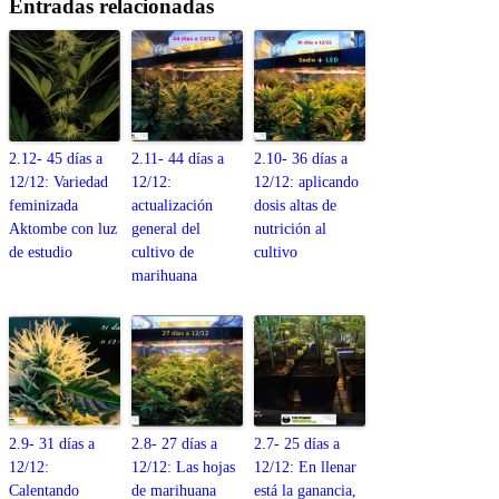
Entradas relacionadas
2.12- 45 días a
2.11- 44 días a
2.10- 36 días a
12/12: Variedad
12/12:
12/12: aplicando
feminizada
actualización
dosis altas de
Aktombe con luz
general del
nutrición al
de estudio
cultivo de
cultivo
marihuana
2.9- 31 días a
2.8- 27 días a
2.7- 25 días a
12/12:
12/12: Las hojas
12/12: En llenar
Calentando
de marihuana
está la ganancia,