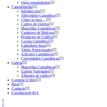
Otros seguimientos
Cannabipedia
Introducción
Abecedario Cannábico
Cómo se hace…
Cultivo de exterior
Maravillas Cannábicas
Cuaderno de Bitácora
Productos de Cultivo
Cocina Cannábica
Calendario lunar
Tablas Nutricionales
Artículos Cannábicos
Curiosidades Cannábicas
Galería
Maravillas Cannábicas
Galería Variedades
Álbumes de cultivo
Comprar el libro
Blog
Contacto
0 productos
0,00 €