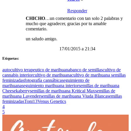
Responder
CHICHO
…un comentario con tan solo 2 palabras y
mucho que agradecer, gracias por tu amable
comentario.
un saludo amigo.
17/01/2015 a 21:34
Etiquetas:
autocultivo terapeutico de marihuana
banco de semillas
cultivo de
cannabis interior
cultivo de marihuana
cultivo de marihuana semillas
feminizadas
fotografía cannábica
seguimiento de
marihuana
seguimiento marihuana interior
semillas de marihuana
Cheesekaberry
semillas de marihuana Kritical Max
semillas de
marihuana Lavender
semillas de marihuana Viuda Blanca
semillas
feminizadas
Toni13
Venus Genetics