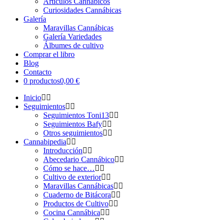
Artículos Cannábicos
Curiosidades Cannábicas
Galería
Maravillas Cannábicas
Galería Variedades
Álbumes de cultivo
Comprar el libro
Blog
Contacto
0 productos
0,00 €
Inicio
Seguimientos
Seguimientos Toni13
Seguimientos Bafy
Otros seguimientos
Cannabipedia
Introducción
Abecedario Cannábico
Cómo se hace…
Cultivo de exterior
Maravillas Cannábicas
Cuaderno de Bitácora
Productos de Cultivo
Cocina Cannábica