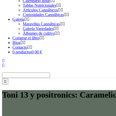
Calendario lunar
Tablas Nutricionales
Artículos Cannábicos
Curiosidades Cannábicas
Galería
Maravillas Cannábicas
Galería Variedades
Álbumes de cultivo
Comprar el libro
Blog
Contacto
0 productos
0,00 €
Buscar:
Toni 13 y positronics: Carameli