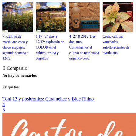
7- Cultivo de
1.17- 57 días a
4- 27-8-2013 Tres,
Cómo cultivar
marihuana coco y
12/12: explosión de
dos, uno.
variedades
choco esquejes:
COLOR en el
Comenzamos el
autoflorecientes de
segunda semana a
cultivo, resina y
cultivo de marihuana
marihuana
12/12
cogollos
orgánico coco
Compartir:
No hay comentarios
Etiquetas:
Toni 13 y positronics: Caramelice y Blue Rhino