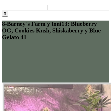
Buscar:
8-Barney`s Farm y toni13: Blueberry
OG, Cookies Kush, Shiskaberry y Blue
Gelato 41