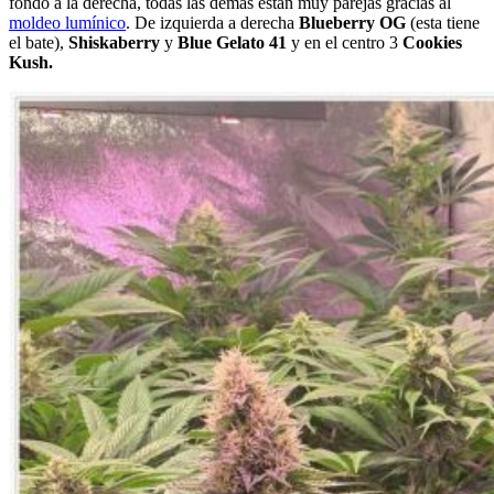
fondo a la derecha, todas las demás están muy parejas gracias al
moldeo lumínico
. De izquierda a derecha
Blueberry OG
(esta tiene
el bate),
Shiskaberry
y
Blue Gelato 41
y en el centro 3
Cookies
Kush.