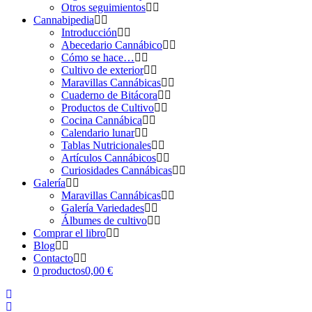
Otros seguimientos
Cannabipedia
Introducción
Abecedario Cannábico
Cómo se hace…
Cultivo de exterior
Maravillas Cannábicas
Cuaderno de Bitácora
Productos de Cultivo
Cocina Cannábica
Calendario lunar
Tablas Nutricionales
Artículos Cannábicos
Curiosidades Cannábicas
Galería
Maravillas Cannábicas
Galería Variedades
Álbumes de cultivo
Comprar el libro
Blog
Contacto
0 productos
0,00 €