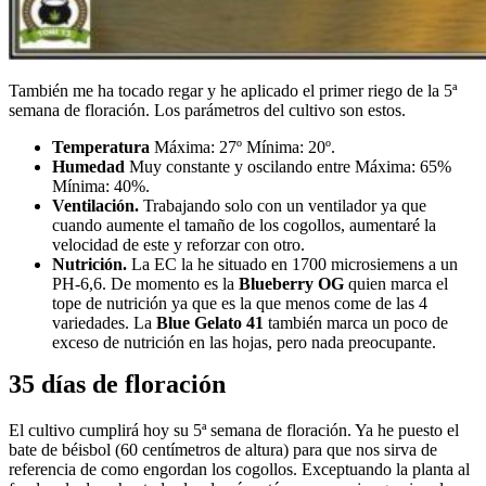
También me ha tocado regar y he aplicado el primer riego de la 5ª
semana de floración. Los parámetros del cultivo son estos.
Temperatura
Máxima: 27º Mínima: 20º.
Humedad
Muy constante y oscilando entre Máxima: 65%
Mínima: 40%.
Ventilación.
Trabajando solo con un ventilador ya que
cuando aumente el tamaño de los cogollos, aumentaré la
velocidad de este y reforzar con otro.
Nutrición.
La EC la he situado en 1700 microsiemens a un
PH-6,6. De momento es la
Blueberry OG
quien marca el
tope de nutrición ya que es la que menos come de las 4
variedades. La
Blue Gelato 41
también marca un poco de
exceso de nutrición en las hojas, pero nada preocupante.
35 días de floración
El cultivo cumplirá hoy su 5ª semana de floración. Ya he puesto el
bate de béisbol (60 centímetros de altura) para que nos sirva de
referencia de como engordan los cogollos. Exceptuando la planta al