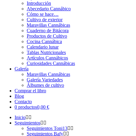
Introducción
Abecedario Cannábico
Cómo se hace…
Cultivo de exterior
Maravillas Cannábicas
Cuaderno de Bitácora
Productos de Cultivo
Cocina Cannábica
Calendario lunar
Tablas Nutricionales
Artículos Cannábicos
Curiosidades Cannábicas
Galería
Maravillas Cannábicas
Galería Variedades
Álbumes de cultivo
Comprar el libro
Blog
Contacto
0 productos
0,00 €
Inicio
Seguimientos
Seguimientos Toni13
Seguimientos Bafy