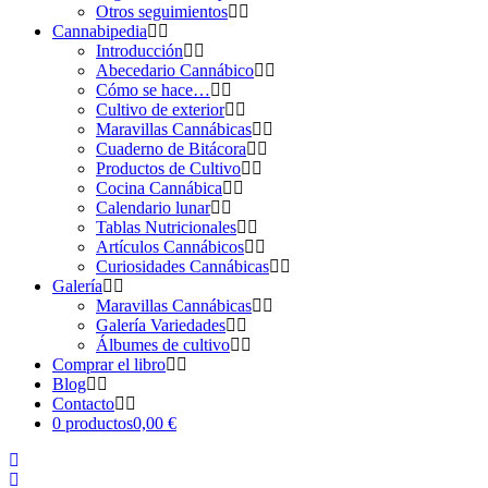
Otros seguimientos
Cannabipedia
Introducción
Abecedario Cannábico
Cómo se hace…
Cultivo de exterior
Maravillas Cannábicas
Cuaderno de Bitácora
Productos de Cultivo
Cocina Cannábica
Calendario lunar
Tablas Nutricionales
Artículos Cannábicos
Curiosidades Cannábicas
Galería
Maravillas Cannábicas
Galería Variedades
Álbumes de cultivo
Comprar el libro
Blog
Contacto
0 productos
0,00 €