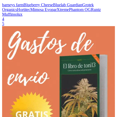
barneys farm
Blueberry Cheese
Bluelab Guardian
Grotek
Organics
Hortitec
Mimosa Evo
parXtreme
Phantom OG
Runtz
Muffin
solux