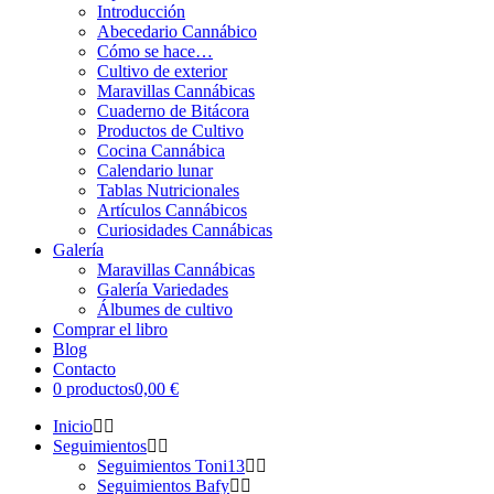
Introducción
Abecedario Cannábico
Cómo se hace…
Cultivo de exterior
Maravillas Cannábicas
Cuaderno de Bitácora
Productos de Cultivo
Cocina Cannábica
Calendario lunar
Tablas Nutricionales
Artículos Cannábicos
Curiosidades Cannábicas
Galería
Maravillas Cannábicas
Galería Variedades
Álbumes de cultivo
Comprar el libro
Blog
Contacto
0 productos
0,00 €
Inicio
Seguimientos
Seguimientos Toni13
Seguimientos Bafy