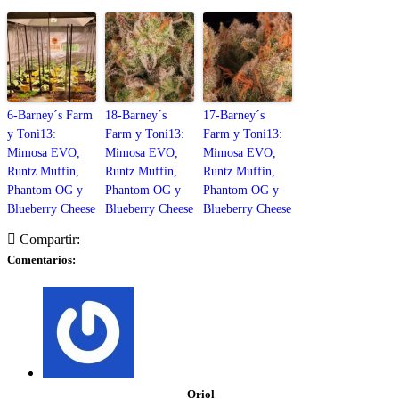
6-Barney´s Farm
18-Barney´s
17-Barney´s
y Toni13:
Farm y Toni13:
Farm y Toni13:
Mimosa EVO,
Mimosa EVO,
Mimosa EVO,
Runtz Muffin,
Runtz Muffin,
Runtz Muffin,
Phantom OG y
Phantom OG y
Phantom OG y
Blueberry Cheese
Blueberry Cheese
Blueberry Cheese
Compartir:
Comentarios:
Oriol