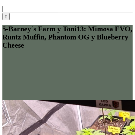
Buscar:
5-Barney´s Farm y Toni13: Mimosa EVO,
Runtz Muffin, Phantom OG y Blueberry
Cheese