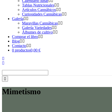
Calendario lunar
Tablas Nutricionales
Artículos Cannábicos
Curiosidades Cannábicas
Galería
Maravillas Cannábicas
Galería Variedades
Álbumes de cultivo
Comprar el libro
Blog
Contacto
0 productos
0,00 €
Buscar:
Mimetismo