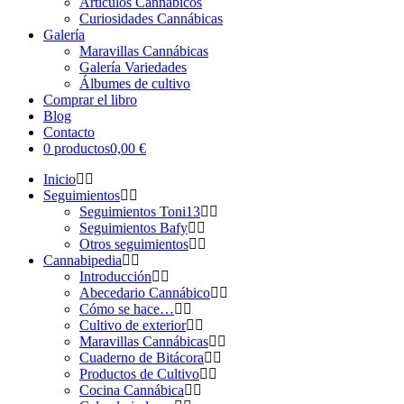
Artículos Cannábicos
Curiosidades Cannábicas
Galería
Maravillas Cannábicas
Galería Variedades
Álbumes de cultivo
Comprar el libro
Blog
Contacto
0 productos
0,00 €
Inicio
Seguimientos
Seguimientos Toni13
Seguimientos Bafy
Otros seguimientos
Cannabipedia
Introducción
Abecedario Cannábico
Cómo se hace…
Cultivo de exterior
Maravillas Cannábicas
Cuaderno de Bitácora
Productos de Cultivo
Cocina Cannábica