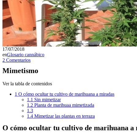
17/07/2018
en
Glosario cannábico
2 Comentarios
Mimetismo
Ver la tabla de contenidos
1
O cómo ocultar tu cultivo de marihuana a miradas
1.1
Sin mimetizar
1.2
Planta de marihuaa mimetizada
1.3
1.4
Mimetizar las plantas en terraza
O cómo ocultar tu cultivo de marihuana a