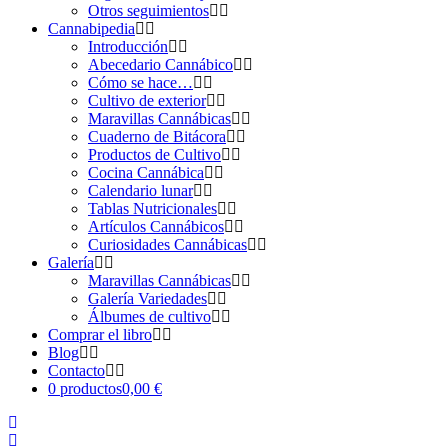
Otros seguimientos
Cannabipedia
Introducción
Abecedario Cannábico
Cómo se hace…
Cultivo de exterior
Maravillas Cannábicas
Cuaderno de Bitácora
Productos de Cultivo
Cocina Cannábica
Calendario lunar
Tablas Nutricionales
Artículos Cannábicos
Curiosidades Cannábicas
Galería
Maravillas Cannábicas
Galería Variedades
Álbumes de cultivo
Comprar el libro
Blog
Contacto
0 productos
0,00 €