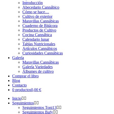
Introducción
Abecedario Cannábico
Cómo se hace…
Cultivo de exterior
Maravillas Cannábicas
Cuaderno de Bitácora
Productos de Cultivo
Cocina Cannábica
Calendario lunar
Tablas Nutricionales
Artículos Cannábicos
Curiosidades Cannábicas
Galería
Maravillas Cannábicas
Galería Variedades
Álbumes de cultivo
Comprar el libro
Blog
Contacto
0 productos
0,00 €
Inicio
Seguimientos
Seguimientos Toni13
Seguimientos Bafy