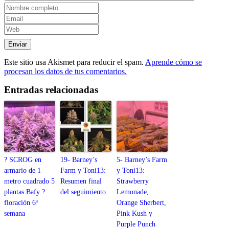
Este sitio usa Akismet para reducir el spam.
Aprende cómo se
procesan los datos de tus comentarios.
Entradas relacionadas
? SCROG en
19- Barney’s
5- Barney’s Farm
armario de 1
Farm y Toni13:
y Toni13:
metro cuadrado 5
Resumen final
Strawberry
plantas Bafy ?
del seguimiento
Lemonade,
floración 6ª
Orange Sherbert,
semana
Pink Kush y
Purple Punch