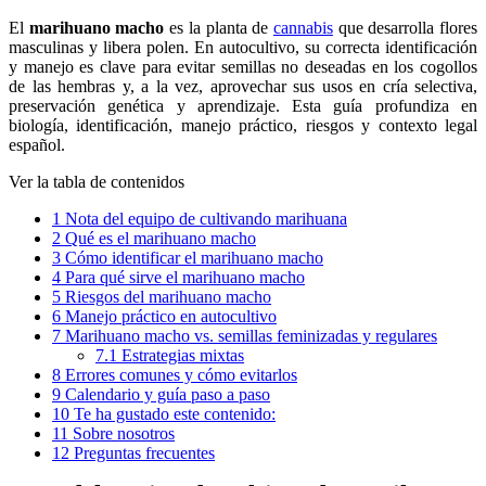
El
marihuano macho
es la planta de
cannabis
que desarrolla flores
masculinas y libera polen. En autocultivo, su correcta identificación
y manejo es clave para evitar semillas no deseadas en los cogollos
de las hembras y, a la vez, aprovechar sus usos en cría selectiva,
preservación genética y aprendizaje. Esta guía profundiza en
biología, identificación, manejo práctico, riesgos y contexto legal
español.
Ver la tabla de contenidos
1
Nota del equipo de cultivando marihuana
2
Qué es el marihuano macho
3
Cómo identificar el marihuano macho
4
Para qué sirve el marihuano macho
5
Riesgos del marihuano macho
6
Manejo práctico en autocultivo
7
Marihuano macho vs. semillas feminizadas y regulares
7.1
Estrategias mixtas
8
Errores comunes y cómo evitarlos
9
Calendario y guía paso a paso
10
Te ha gustado este contenido:
11
Sobre nosotros
12
Preguntas frecuentes