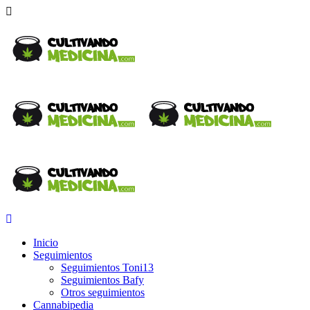
Inicio
Seguimientos
Seguimientos Toni13
Seguimientos Bafy
Otros seguimientos
Cannabipedia