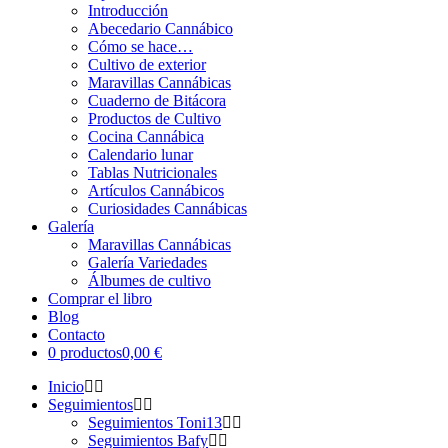
Introducción
Abecedario Cannábico
Cómo se hace…
Cultivo de exterior
Maravillas Cannábicas
Cuaderno de Bitácora
Productos de Cultivo
Cocina Cannábica
Calendario lunar
Tablas Nutricionales
Artículos Cannábicos
Curiosidades Cannábicas
Galería
Maravillas Cannábicas
Galería Variedades
Álbumes de cultivo
Comprar el libro
Blog
Contacto
0 productos
0,00 €
Inicio
Seguimientos
Seguimientos Toni13
Seguimientos Bafy