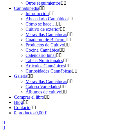
Otros seguimientos
Cannabipedia
Introducción
Abecedario Cannábico
Cómo se hace…
Cultivo de exterior
Maravillas Cannábicas
Cuaderno de Bitácora
Productos de Cultivo
Cocina Cannábica
Calendario lunar
Tablas Nutricionales
Artículos Cannábicos
Curiosidades Cannábicas
Galería
Maravillas Cannábicas
Galería Variedades
Álbumes de cultivo
Comprar el libro
Blog
Contacto
0 productos
0,00 €