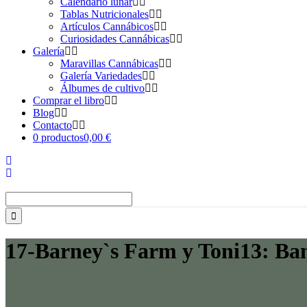
Calendario lunar
Tablas Nutricionales
Artículos Cannábicos
Curiosidades Cannábicas
Galería
Maravillas Cannábicas
Galería Variedades
Álbumes de cultivo
Comprar el libro
Blog
Contacto
0 productos
0,00 €
Buscar:
17-Barney`s Farm y Toni13: Ba