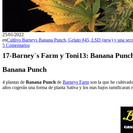
25/01/2022
en
Cultivo Barneys Banana Punch, Gelato #45, LSD (new) y una secr
5 Comentarios
17-Barney`s Farm y Toni13: Banana Punch
Banana Punch
4 plantas de
Banana Punch
de
Barneys Farm
son la que he cultivado
altos cogerán una forma de planta Sativa y los mas bajos ramificaran 