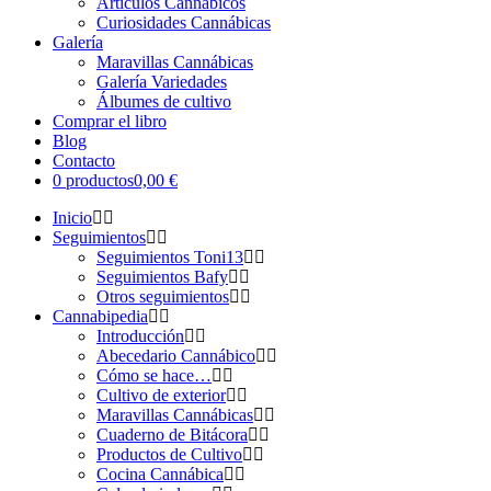
Artículos Cannábicos
Curiosidades Cannábicas
Galería
Maravillas Cannábicas
Galería Variedades
Álbumes de cultivo
Comprar el libro
Blog
Contacto
0 productos
0,00 €
Inicio
Seguimientos
Seguimientos Toni13
Seguimientos Bafy
Otros seguimientos
Cannabipedia
Introducción
Abecedario Cannábico
Cómo se hace…
Cultivo de exterior
Maravillas Cannábicas
Cuaderno de Bitácora
Productos de Cultivo
Cocina Cannábica