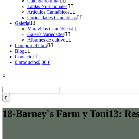
Calendario lunar
Tablas Nutricionales
Artículos Cannábicos
Curiosidades Cannábicas
Galería
Maravillas Cannábicas
Galería Variedades
Álbumes de cultivo
Comprar el libro
Blog
Contacto
0 productos
0,00 €
Buscar:
18-Barney`s Farm y Toni13: Res