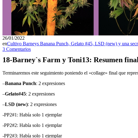
26/01/2022
en
Cultivo Barneys Banana Punch, Gelato #45, LSD (new) y una secr
3 Comentarios
18-Barney`s Farm y Toni13: Resumen final
Terminaremos este seguimiento poniendo el «collage» final que repres
–
Banana Punch
: 2 expresiones
–
Gelato#45
: 2 expresiones
–
LSD (new)
: 2 expresiones
-PP2#1: Había solo 1 ejemplar
-PP2#2: Había solo 1 ejemplar
-PP2#3: Había solo 1 ejemplar