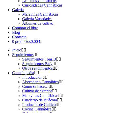
Artículos Cannábicos
Curiosidades Cannábicas
Galería
Maravillas Cannábicas
Galería Variedades
Álbumes de cultivo
Comprar el libro
Blog
Contacto
0 productos
0,00 €
Inicio
Seguimientos
Seguimientos Toni13
Seguimientos Bafy
Otros seguimientos
Cannabipedia
Introducción
Abecedario Cannábico
Cómo se hace…
Cultivo de exterior
Maravillas Cannábicas
Cuaderno de Bitácora
Productos de Cultivo
Cocina Cannábica