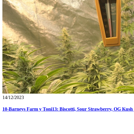
14/12/2023
10-Barneys Farm y Toni13: Biscotti, Sour Strawberry, OG Kush 