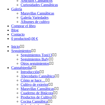
Artículos Cannábicos
Curiosidades Cannábicas
Galería
Maravillas Cannábicas
Galería Variedades
Álbumes de cultivo
Comprar el libro
Blog
Contacto
0 productos
0,00 €
Inicio
Seguimientos
Seguimientos Toni13
Seguimientos Bafy
Otros seguimientos
Cannabipedia
Introducción
Abecedario Cannábico
Cómo se hace…
Cultivo de exterior
Maravillas Cannábicas
Cuaderno de Bitácora
Productos de Cultivo
Cocina Cannábica