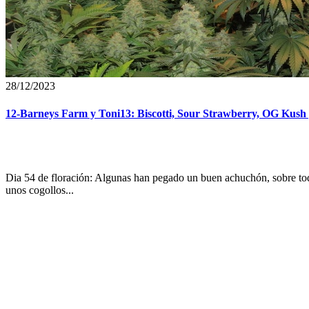
28/12/2023
12-Barneys Farm y Toni13: Biscotti, Sour Strawberry, OG Kush 
Dia 54 de floración: Algunas han pegado un buen achuchón, sobre to
unos cogollos...