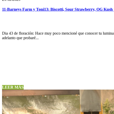
11-Barneys Farm y Toni13: Biscotti, Sour Strawberry, OG Kush 
Dia 43 de floración: Hace muy poco mencioné que conocer tu luminaria
adelanto que probaré...
LEER MÁS