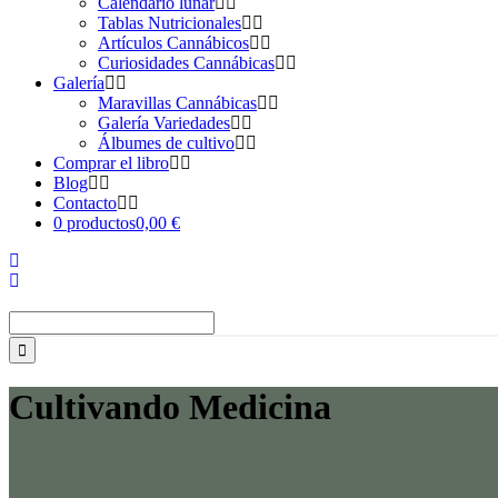
Calendario lunar
Tablas Nutricionales
Artículos Cannábicos
Curiosidades Cannábicas
Galería
Maravillas Cannábicas
Galería Variedades
Álbumes de cultivo
Comprar el libro
Blog
Contacto
0 productos
0,00 €
Buscar:
Cultivando Medicina