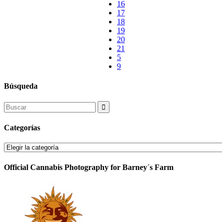
16
17
18
19
20
21
Búsqueda
Search
for:
Categorías
Categorías
Official Cannabis Photography for Barney´s Farm