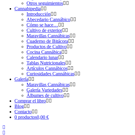
Otros seguimientos
Cannabipedia
Introducción
Abecedario Cannábico
Cómo se hace…
Cultivo de exterior
Maravillas Cannábicas
Cuaderno de Bitácora
Productos de Cultivo
Cocina Cannábica
Calendario lunar
Tablas Nutricionales
Artículos Cannábicos
Curiosidades Cannábicas
Galería
Maravillas Cannábicas
Galería Variedades
Álbumes de cultivo
Comprar el libro
Blog
Contacto
0 productos
0,00 €