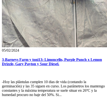
05/02/2024
3-Barneys Farm y toni13: Limoncello, Purple Punch x Lemon
Drizzle, Gary Payton y Sour Diesel.
-Hoy las plántulas cumplen 10 dias de vida (contando la
germinación) y las 35 siguen en curso. Los parámetros los mantengo
constantes y la máxima temperatura se suele situar en 26ºC y la
humedad procuro no baje del 50%. Si...