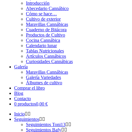
Introducción
Abecedario Cannábico
Cómo se hace…
Cultivo de exterior
Maravillas Cannábicas
Cuaderno de Bitácora
Productos de Cultivo
Cocina Cannábica
Calendario lunar
Tablas Nutricionales
Artículos Cannábicos
Curiosidades Cannábicas
Galería
Maravillas Cannábicas
Galería Variedades
Álbumes de cultivo
Comprar el libro
Blog
Contacto
0 productos
0,00 €
Inicio
Seguimientos
Seguimientos Toni13
Seguimientos Bafy