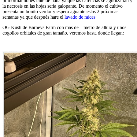
primordial no les falte de nada ya que las carencias se agudizarían y
la necrosis en las hojas seria galopante. De momento el cultivo
presenta un bonito verdor y espero aguante estas 2 próximas
semanas ya que después hare el
lavado de raíces
.
OG Kush de Barneys Farm con mas de 1 metro de altura y unos
cogollos orbitales de gran tamaño, veremos hasta donde llegan: