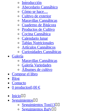
Introducción
Abecedario Cannábico
Cómo se hace…
Cultivo de exterior
Maravillas Cannábicas
Cuaderno de Bitácora
Productos de Cultivo
Cocina Cannábica
Calendario lunar
Tablas Nutricionales
Artículos Cannábicos
Curiosidades Cannábicas
Galería
Maravillas Cannábicas
Galería Variedades
Álbumes de cultivo
Comprar el libro
Blog
Contacto
0 productos
0,00 €
Inicio
Seguimientos
Seguimientos Toni13
Seguimientos Bafy