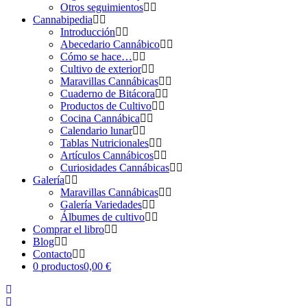
Otros seguimientos
Cannabipedia
Introducción
Abecedario Cannábico
Cómo se hace…
Cultivo de exterior
Maravillas Cannábicas
Cuaderno de Bitácora
Productos de Cultivo
Cocina Cannábica
Calendario lunar
Tablas Nutricionales
Artículos Cannábicos
Curiosidades Cannábicas
Galería
Maravillas Cannábicas
Galería Variedades
Álbumes de cultivo
Comprar el libro
Blog
Contacto
0 productos
0,00 €