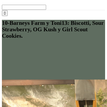
Buscar:
10-Barneys Farm y Toni13: Biscotti, Sour
Strawberry, OG Kush y Girl Scout
Cookies.