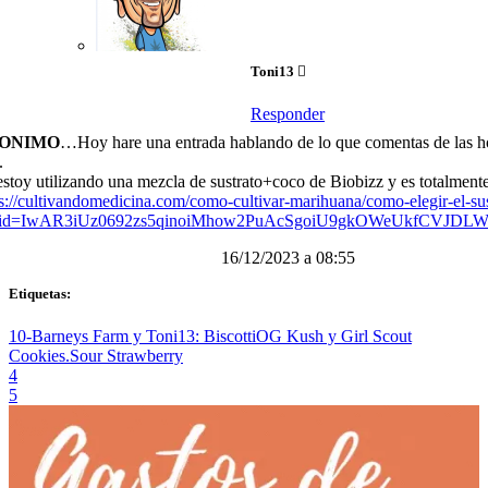
Toni13
Responder
ONIMO
…Hoy hare una entrada hablando de lo que comentas de las ho
.
stoy utilizando una mezcla de sustrato+coco de Biobizz y es totalmente 
s://cultivandomedicina.com/como-cultivar-marihuana/como-elegir-el-su
lid=IwAR3iUz0692zs5qinoiMhow2PuAcSgoiU9gkOWeUkfCVJDLW
16/12/2023 a 08:55
Etiquetas:
10-Barneys Farm y Toni13: Biscotti
OG Kush y Girl Scout
Cookies.
Sour Strawberry