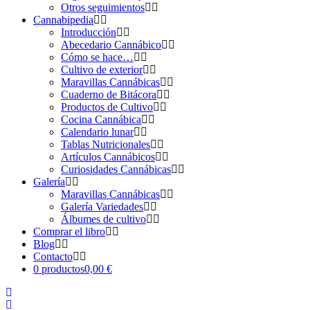
Otros seguimientos
Cannabipedia
Introducción
Abecedario Cannábico
Cómo se hace…
Cultivo de exterior
Maravillas Cannábicas
Cuaderno de Bitácora
Productos de Cultivo
Cocina Cannábica
Calendario lunar
Tablas Nutricionales
Artículos Cannábicos
Curiosidades Cannábicas
Galería
Maravillas Cannábicas
Galería Variedades
Álbumes de cultivo
Comprar el libro
Blog
Contacto
0 productos
0,00 €