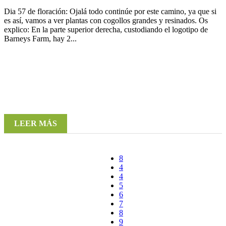
Dia 57 de floración: Ojalá todo continúe por este camino, ya que si
es así, vamos a ver plantas con cogollos grandes y resinados. Os
explico: En la parte superior derecha, custodiando el logotipo de
Barneys Farm, hay 2...
LEER MÁS
4
5
6
7
8
9