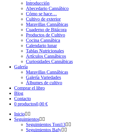
Introducción
Abecedario Cannábico
Cómo se hace…
Cultivo de exterior
Maravillas Cannábicas
Cuaderno de Bitácora
Productos de Cultivo
Cocina Cannábica
Calendario lunar
Tablas Nutricionales
Artículos Cannábicos
Curiosidades Cannábicas
Galería
Maravillas Cannábicas
Galería Variedades
Álbumes de cultivo
Comprar el libro
Blog
Contacto
0 productos
0,00 €
Inicio
Seguimientos
Seguimientos Toni13
Seguimientos Bafy