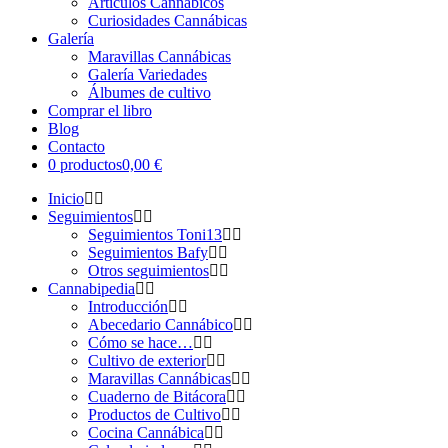
Artículos Cannábicos
Curiosidades Cannábicas
Galería
Maravillas Cannábicas
Galería Variedades
Álbumes de cultivo
Comprar el libro
Blog
Contacto
0 productos
0,00 €
Inicio
Seguimientos
Seguimientos Toni13
Seguimientos Bafy
Otros seguimientos
Cannabipedia
Introducción
Abecedario Cannábico
Cómo se hace…
Cultivo de exterior
Maravillas Cannábicas
Cuaderno de Bitácora
Productos de Cultivo
Cocina Cannábica