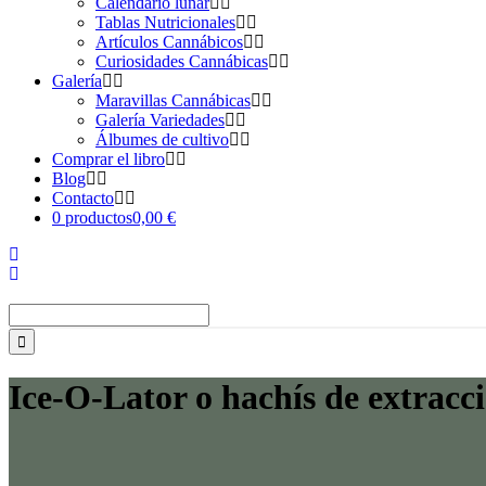
Calendario lunar
Tablas Nutricionales
Artículos Cannábicos
Curiosidades Cannábicas
Galería
Maravillas Cannábicas
Galería Variedades
Álbumes de cultivo
Comprar el libro
Blog
Contacto
0 productos
0,00 €
Buscar:
Ice-O-Lator o hachís de extracci