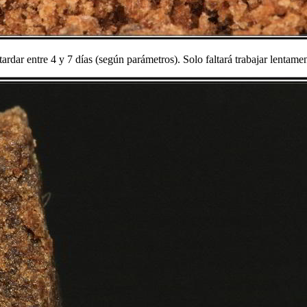
ardar entre 4 y 7 días (según parámetros). Solo faltará trabajar lentam