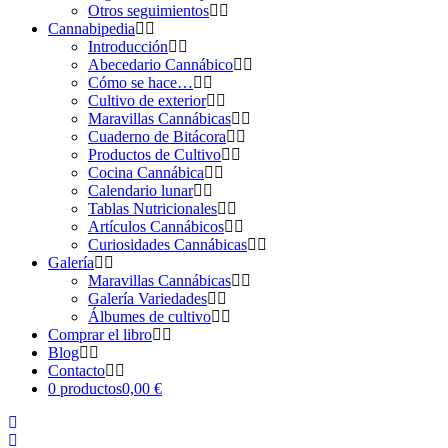
Otros seguimientos
Cannabipedia
Introducción
Abecedario Cannábico
Cómo se hace…
Cultivo de exterior
Maravillas Cannábicas
Cuaderno de Bitácora
Productos de Cultivo
Cocina Cannábica
Calendario lunar
Tablas Nutricionales
Artículos Cannábicos
Curiosidades Cannábicas
Galería
Maravillas Cannábicas
Galería Variedades
Álbumes de cultivo
Comprar el libro
Blog
Contacto
0 productos
0,00 €