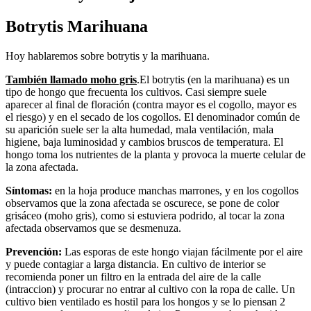
Botrytis Marihuana
Hoy hablaremos sobre
botrytis y la marihuana.
También llamado moho gris
.El botrytis (en la marihuana) es un
tipo de hongo que frecuenta los cultivos. Casi siempre suele
aparecer al final de floración (contra mayor es el cogollo, mayor es
el riesgo) y en el secado de los cogollos. El denominador común de
su aparición suele ser la alta humedad, mala ventilación, mala
higiene, baja luminosidad y cambios bruscos de temperatura. El
hongo toma los nutrientes de la planta y provoca la muerte celular de
la zona afectada.
Síntomas:
en la hoja produce manchas marrones, y en los cogollos
observamos que la zona afectada se oscurece, se pone de color
grisáceo (moho gris), como si estuviera podrido, al tocar la zona
afectada observamos que se desmenuza.
Prevención
:
Las esporas de este hongo viajan fácilmente por el aire
y puede contagiar a larga distancia. En cultivo de interior se
recomienda poner un filtro en la entrada del aire de la calle
(intraccion) y procurar no entrar al cultivo con la ropa de calle. Un
cultivo bien ventilado es hostil para los hongos y se lo piensan 2