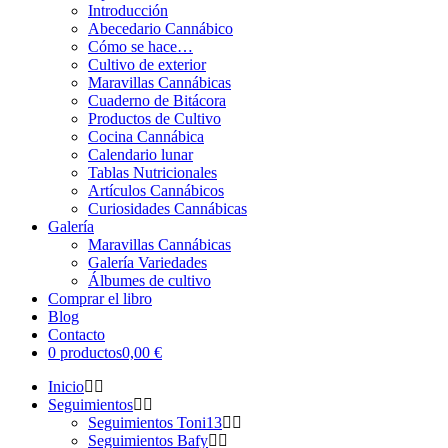
Introducción
Abecedario Cannábico
Cómo se hace…
Cultivo de exterior
Maravillas Cannábicas
Cuaderno de Bitácora
Productos de Cultivo
Cocina Cannábica
Calendario lunar
Tablas Nutricionales
Artículos Cannábicos
Curiosidades Cannábicas
Galería
Maravillas Cannábicas
Galería Variedades
Álbumes de cultivo
Comprar el libro
Blog
Contacto
0 productos
0,00 €
Inicio
Seguimientos
Seguimientos Toni13
Seguimientos Bafy