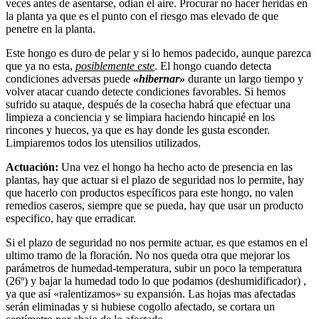
veces antes de asentarse, odian el aire. Procurar no hacer heridas en
la planta ya que es el punto con el riesgo mas elevado de que
penetre en la planta.
Este hongo es duro de pelar y si lo hemos padecido, aunque parezca
que ya no esta,
posiblemente este
. El hongo cuando detecta
condiciones adversas puede
«hibernar»
durante un largo tiempo y
volver atacar cuando detecte condiciones favorables. Si hemos
sufrido su ataque, después de la cosecha habrá que efectuar una
limpieza a conciencia y se limpiara haciendo hincapié en los
rincones y huecos, ya que es hay donde les gusta esconder.
Limpiaremos todos los utensilios utilizados.
Actuación:
Una vez el hongo ha hecho acto de presencia en las
plantas, hay que actuar si el plazo de seguridad nos lo permite, hay
que hacerlo con productos específicos para este hongo, no valen
remedios caseros, siempre que se pueda, hay que usar un producto
especifico, hay que erradicar.
Si el plazo de seguridad no nos permite actuar, es que estamos en el
ultimo tramo de la floración. No nos queda otra que mejorar los
parámetros de humedad-temperatura, subir un poco la temperatura
(26º) y bajar la humedad todo lo que podamos (deshumidificador) ,
ya que así «ralentizamos» su expansión. Las hojas mas afectadas
serán eliminadas y si hubiese cogollo afectado, se cortara un