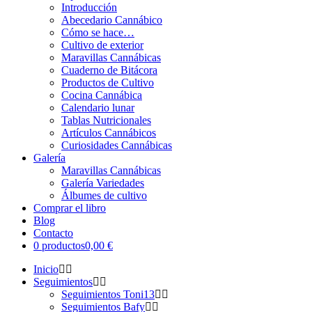
Introducción
Abecedario Cannábico
Cómo se hace…
Cultivo de exterior
Maravillas Cannábicas
Cuaderno de Bitácora
Productos de Cultivo
Cocina Cannábica
Calendario lunar
Tablas Nutricionales
Artículos Cannábicos
Curiosidades Cannábicas
Galería
Maravillas Cannábicas
Galería Variedades
Álbumes de cultivo
Comprar el libro
Blog
Contacto
0 productos
0,00 €
Inicio
Seguimientos
Seguimientos Toni13
Seguimientos Bafy