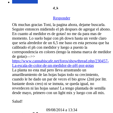
d_k
Responder
Ok muchas gracias Toni, la pagina ahora, dejame buscarla.
Seguire entonces midiendo el ph despues de agregar el abono.
En cuanto al medidor es de gotas! no me da para mas de
momento. Lo suelo bajar con ph down hasta un verde claro
que seria alrededor de un 6,5 me baso en esta persona que ha
calibrado el ph con medidor y luego a puesto la
correspondencia en colores (tengo la misma marca de medidor
de gotas)—>>
https://www.cannabiscafe.net/foros/showthread.php/230457-
La-escala-de-color-de-un-medidor-de-pH-por-gotas
La planta no esta mal pero lleva arrastrando un
amarilleamiento de las hojas bajas todo su crecimiento,
cuando le he dado un par de veces el bio grow (2ml por litr.
bastante dosis creo) ni se inmuta, se queda igual, no
reverdecen ni las hojas sanas! La tengo plantada de semilla
desde mayo, primero con un light mix y luego con all mix.
Salud!
09/08/2014 a 13:34