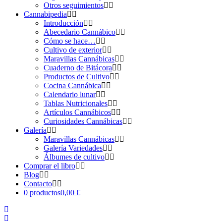
Otros seguimientos
Cannabipedia
Introducción
Abecedario Cannábico
Cómo se hace…
Cultivo de exterior
Maravillas Cannábicas
Cuaderno de Bitácora
Productos de Cultivo
Cocina Cannábica
Calendario lunar
Tablas Nutricionales
Artículos Cannábicos
Curiosidades Cannábicas
Galería
Maravillas Cannábicas
Galería Variedades
Álbumes de cultivo
Comprar el libro
Blog
Contacto
0 productos
0,00 €