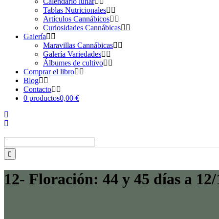
Calendario lunar
Tablas Nutricionales
Artículos Cannábicos
Curiosidades Cannábicas
Galería
Maravillas Cannábicas
Galería Variedades
Álbumes de cultivo
Comprar el libro
Blog
Contacto
0 productos
0,00 €
Buscar:
12- Floración: 44 y 45 días a 12