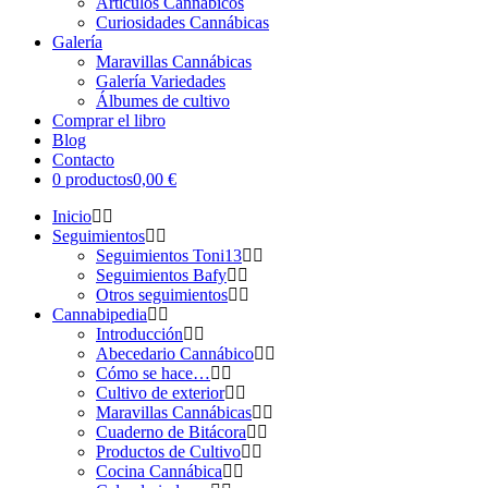
Artículos Cannábicos
Curiosidades Cannábicas
Galería
Maravillas Cannábicas
Galería Variedades
Álbumes de cultivo
Comprar el libro
Blog
Contacto
0 productos
0,00 €
Inicio
Seguimientos
Seguimientos Toni13
Seguimientos Bafy
Otros seguimientos
Cannabipedia
Introducción
Abecedario Cannábico
Cómo se hace…
Cultivo de exterior
Maravillas Cannábicas
Cuaderno de Bitácora
Productos de Cultivo
Cocina Cannábica