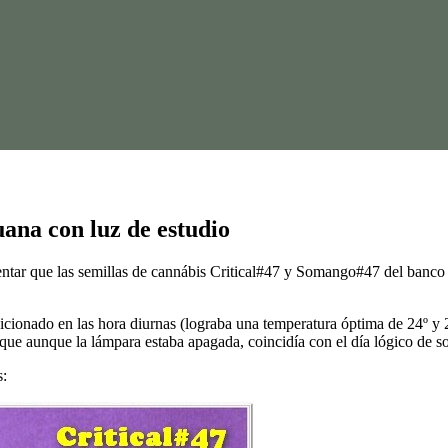
uana con luz de estudio
tar que las semillas de cannábis Critical#47 y Somango#47 del banco d
ndicionado en las hora diurnas (lograba una temperatura óptima de 24º y
ue aunque la lámpara estaba apagada, coincidía con el día lógico de sol
s: