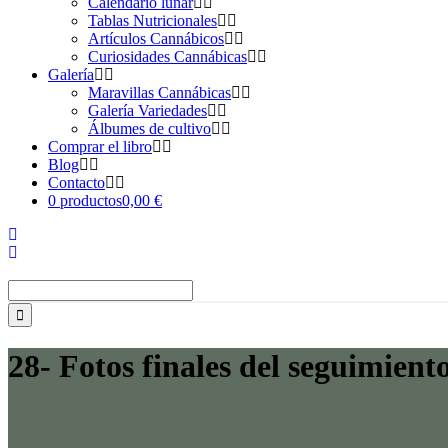
Calendario lunar
Tablas Nutricionales
Artículos Cannábicos
Curiosidades Cannábicas
Galería
Maravillas Cannábicas
Galería Variedades
Álbumes de cultivo
Comprar el libro
Blog
Contacto
0 productos
0,00 €
Buscar:
28- Fotos finales del seguimien