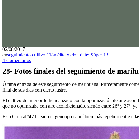
02/08/2017
en
seguimiento cultivo Clón élite x clón élite: Súper 13
4 Comentarios
28- Fotos finales del seguimiento de marih
Última entrada de este seguimiento de marihuana. Primeramente comen
final de sus días con cierto lustre.
El cultivo de interior lo he realizado con la optimización de aire aco
que no optimizaba con aire acondicionado, siendo entre 26º y 27º, ya q
Esta Critical#47 ha sido el genotipo cannábico más repetido entre ella