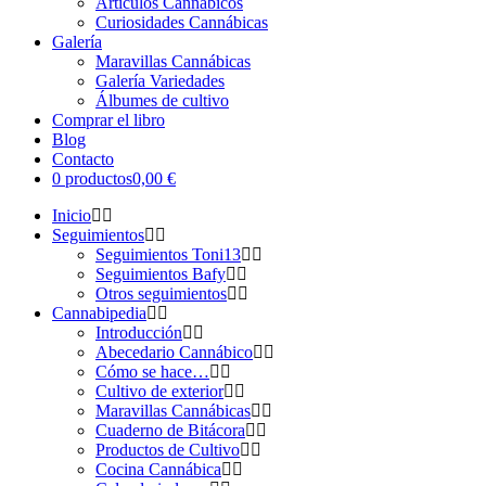
Artículos Cannábicos
Curiosidades Cannábicas
Galería
Maravillas Cannábicas
Galería Variedades
Álbumes de cultivo
Comprar el libro
Blog
Contacto
0 productos
0,00 €
Inicio
Seguimientos
Seguimientos Toni13
Seguimientos Bafy
Otros seguimientos
Cannabipedia
Introducción
Abecedario Cannábico
Cómo se hace…
Cultivo de exterior
Maravillas Cannábicas
Cuaderno de Bitácora
Productos de Cultivo
Cocina Cannábica