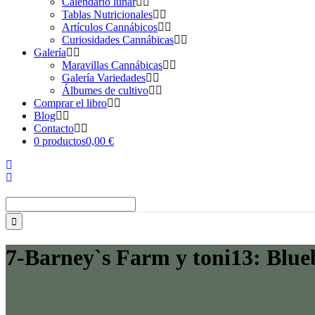
Calendario lunar
Tablas Nutricionales
Artículos Cannábicos
Curiosidades Cannábicas
Galería
Maravillas Cannábicas
Galería Variedades
Álbumes de cultivo
Comprar el libro
Blog
Contacto
0 productos
0,00 €
Buscar:
7-Barney`s Farm y toni13: Blue