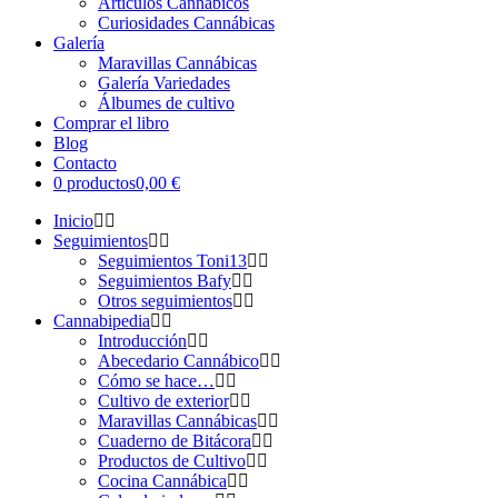
Artículos Cannábicos
Curiosidades Cannábicas
Galería
Maravillas Cannábicas
Galería Variedades
Álbumes de cultivo
Comprar el libro
Blog
Contacto
0 productos
0,00 €
Inicio
Seguimientos
Seguimientos Toni13
Seguimientos Bafy
Otros seguimientos
Cannabipedia
Introducción
Abecedario Cannábico
Cómo se hace…
Cultivo de exterior
Maravillas Cannábicas
Cuaderno de Bitácora
Productos de Cultivo
Cocina Cannábica