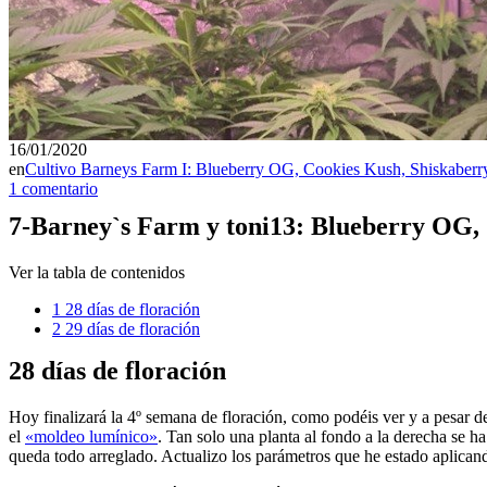
16/01/2020
en
Cultivo Barneys Farm I: Blueberry OG, Cookies Kush, Shiskaberr
1 comentario
7-Barney`s Farm y toni13: Blueberry OG, 
Ver la tabla de contenidos
1
28 días de floración
2
29 días de floración
28 días de floración
Hoy finalizará la 4º semana de floración, como podéis ver y a pesar d
el
«moldeo lumínico»
. Tan solo una planta al fondo a la derecha se h
queda todo arreglado. Actualizo los parámetros que he estado aplican