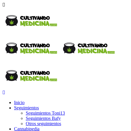
Inicio
Seguimientos
Seguimientos Toni13
Seguimientos Bafy
Otros seguimientos
Cannabipedia