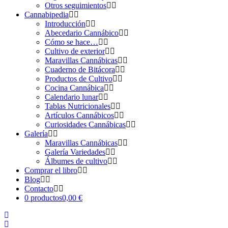
Otros seguimientos
Cannabipedia
Introducción
Abecedario Cannábico
Cómo se hace…
Cultivo de exterior
Maravillas Cannábicas
Cuaderno de Bitácora
Productos de Cultivo
Cocina Cannábica
Calendario lunar
Tablas Nutricionales
Artículos Cannábicos
Curiosidades Cannábicas
Galería
Maravillas Cannábicas
Galería Variedades
Álbumes de cultivo
Comprar el libro
Blog
Contacto
0 productos
0,00 €