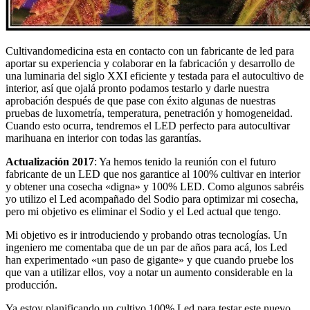
Cultivandomedicina esta en contacto con un fabricante de led para
aportar su experiencia y colaborar en la fabricación y desarrollo de
una luminaria del siglo XXI eficiente y testada para el autocultivo de
interior, así que ojalá pronto podamos testarlo y darle nuestra
aprobación después de que pase con éxito algunas de nuestras
pruebas de luxometría, temperatura, penetración y homogeneidad.
Cuando esto ocurra, tendremos el LED perfecto para autocultivar
marihuana en interior con todas las garantías.
Actualización 2017
: Ya hemos tenido la reunión con el futuro
fabricante de un LED que nos garantice al 100% cultivar en interior
y obtener una cosecha «digna» y 100% LED. Como algunos sabréis
yo utilizo el Led acompañado del Sodio para optimizar mi cosecha,
pero mi objetivo es eliminar el Sodio y el Led actual que tengo.
Mi objetivo es ir introduciendo y probando otras tecnologías. Un
ingeniero me comentaba que de un par de años para acá, los Led
han experimentado «un paso de gigante» y que cuando pruebe los
que van a utilizar ellos, voy a notar un aumento considerable en la
producción.
Ya estoy planificando un cultivo 100% Led para testar este nuevo