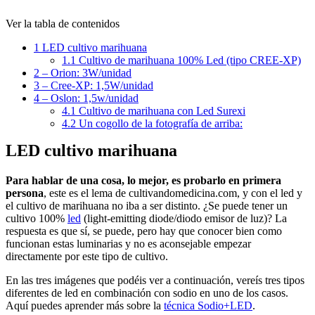
Ver la tabla de contenidos
1
LED cultivo marihuana
1.1
Cultivo de marihuana 100% Led (tipo CREE-XP)
2
– Orion: 3W/unidad
3
– Cree-XP: 1,5W/unidad
4
– Oslon: 1,5w/unidad
4.1
Cultivo de marihuana con Led Surexi
4.2
Un cogollo de la fotografía de arriba:
LED cultivo marihuana
Para hablar de una cosa, lo mejor, es probarlo en primera
persona
, este es el lema de cultivandomedicina.com, y con el led y
el cultivo de marihuana no iba a ser distinto. ¿Se puede tener un
cultivo 100%
led
(light-emitting diode/diodo emisor de luz)? La
respuesta es que sí, se puede, pero hay que conocer bien como
funcionan estas luminarias y no es aconsejable empezar
directamente por este tipo de cultivo.
En las tres imágenes que podéis ver a continuación, vereís tres tipos
diferentes de led en combinación con sodio en uno de los casos.
Aquí puedes aprender más sobre la
técnica Sodio+LED
.