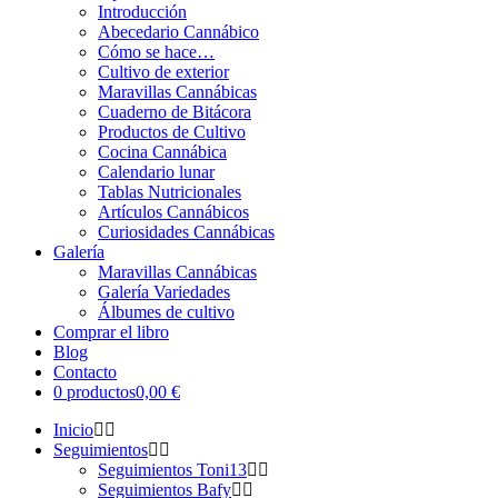
Introducción
Abecedario Cannábico
Cómo se hace…
Cultivo de exterior
Maravillas Cannábicas
Cuaderno de Bitácora
Productos de Cultivo
Cocina Cannábica
Calendario lunar
Tablas Nutricionales
Artículos Cannábicos
Curiosidades Cannábicas
Galería
Maravillas Cannábicas
Galería Variedades
Álbumes de cultivo
Comprar el libro
Blog
Contacto
0 productos
0,00 €
Inicio
Seguimientos
Seguimientos Toni13
Seguimientos Bafy