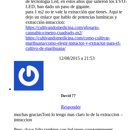
de tecnología Led, en estos años que salieron los EVO-
LED, han dado un paso de gigante.
para 1 m2 no te vale la extracción que tienes. Aqui te
dejo un enlace que hablo de potencias lumínicas y
extracción-intraccion:
https://cultivandomedicina.com/glosario-
cannabico/metro-cuadrado-m2/
https://cultivandomedicina.com/como-cultivar-
marihuana/como-elegir-intractor-y-extractor-para-el-
cultivo-de-marihuana/
12/08/2015 a 21:53
David 77
Responder
muchas graciasToni lo tengo mas claro lo de la extraccion –
intraccion
Pero ¿hace falta tambien con led tener constantemente