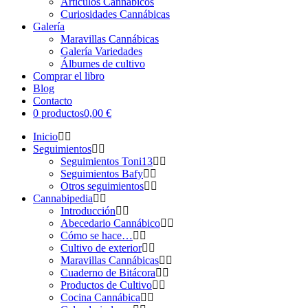
Artículos Cannábicos
Curiosidades Cannábicas
Galería
Maravillas Cannábicas
Galería Variedades
Álbumes de cultivo
Comprar el libro
Blog
Contacto
0 productos
0,00 €
Inicio
Seguimientos
Seguimientos Toni13
Seguimientos Bafy
Otros seguimientos
Cannabipedia
Introducción
Abecedario Cannábico
Cómo se hace…
Cultivo de exterior
Maravillas Cannábicas
Cuaderno de Bitácora
Productos de Cultivo
Cocina Cannábica