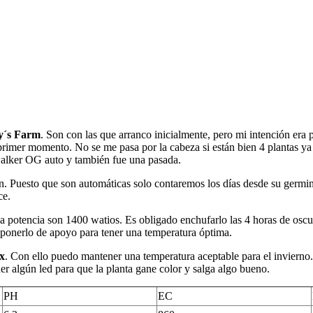
y´s Farm
. Son con las que arranco inicialmente, pero mi intención era 
primer momento. No se me pasa por la cabeza si están bien 4 plantas ya
alker OG auto y también fue una pasada.
ión. Puesto que son automáticas solo contaremos los días desde su ger
ce.
a potencia son 1400 watios. Es obligado enchufarlo las 4 horas de oscu
e ponerlo de apoyo para tener una temperatura óptima.
ux
. Con ello puedo mantener una temperatura aceptable para el inviern
r algún led para que la planta gane color y salga algo bueno.
PH
EC