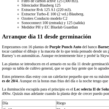
Filtro de carbón active 125 (300 m3).
Silenciador Blauberg 125
Extractor Rvk 125 A1 (220 m3).
Extractor Turbo-E 100 (2 vel.) Blauberg.
Ozotres Conducto modelo C2
Sonoconnect 100 (entrada) y 125 (salida)
Medidor PH y EC Bluelab Guardian
Arranque día 11 desde germinación
Empezamos con 16 plantas de
Purple Punch Auto
del banco
Barne
tocar cambiar el dibujo y la maceta de lo que tenía pensado desde un 
Barney´s en automáticas. Aunque recientemente hice y probé la Skyw
Las plantas se introducen en el armario en su día 11 desde germinac
pongo su tabla de cultivo general, que se que hay gente que lo agrade
Estos primeros días estoy con un calefactor pequeño que en su máxim
es de 20/4
. Aunque en la horas mas frias del día o la noche tengo qu
La iluminación escogida para el principio es el
Lec selecta II de Sol
490w. Quizás mas adelante cuando la planta deje de crecer puedo pone
Día
Riego