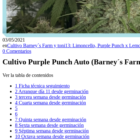
03/05/2021
en
Cultivo Barney´s Farm y toni13: Limoncello, Purple Punch x Lemo
0 Comentarios
Cultivo Purple Punch Auto (Barney´s Far
Ver la tabla de contenidos
1
Ficha técnica seguimiento
2
Arranque día 11 desde germinación
3
tercera semana desde germinación
4
Cuarta semana desde germinación
5
6
7
Quinta semana desde germinación
8
Sexta semana desde germinación
9
Séptima semana desde germinación
10
Octava semana desde germinación