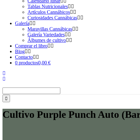
Calendario lunar
Tablas Nutricionales
Artículos Cannábicos
Curiosidades Cannábicas
Galería
Maravillas Cannábicas
Galería Variedades
Álbumes de cultivo
Comprar el libro
Blog
Contacto
0 productos
0,00 €
Buscar:
Cultivo Purple Punch Auto (Ba