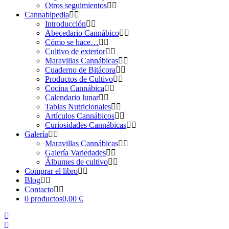
Otros seguimientos
Cannabipedia
Introducción
Abecedario Cannábico
Cómo se hace…
Cultivo de exterior
Maravillas Cannábicas
Cuaderno de Bitácora
Productos de Cultivo
Cocina Cannábica
Calendario lunar
Tablas Nutricionales
Artículos Cannábicos
Curiosidades Cannábicas
Galería
Maravillas Cannábicas
Galería Variedades
Álbumes de cultivo
Comprar el libro
Blog
Contacto
0 productos
0,00 €