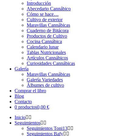
Introducción
Abecedario Cannábico
Cómo se hace…
Cultivo de exterior
Maravillas Cannábicas
Cuaderno de Bitácora
Productos de Cultivo
Cocina Cannábica
Calendario lunar
Tablas Nutricionales
Artículos Cannábicos
Curiosidades Cannábicas
Galería
Maravillas Cannábicas
Galería Variedades
Álbumes de cultivo
Comprar el libro
Blog
Contacto
0 productos
0,00 €
Inicio
Seguimientos
Seguimientos Toni13
Seguimientos Bafy