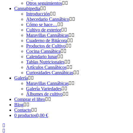
Otros seguimientos
Cannabipedia
Introducción
Abecedario Cannábico
Cómo se hace…
Cultivo de exterior
Maravillas Cannábicas
Cuaderno de Bitácora
Productos de Cultivo
Cocina Cannábica
Calendario lunar
Tablas Nutricionales
Artículos Cannábicos
Curiosidades Cannábicas
Galería
Maravillas Cannábicas
Galería Variedades
Álbumes de cultivo
Comprar el libro
Blog
Contacto
0 productos
0,00 €