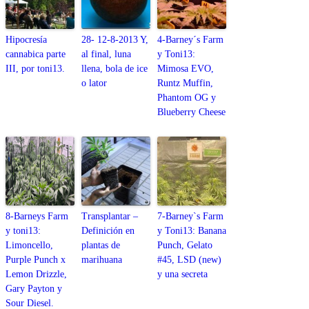
Hipocresía
28- 12-8-2013 Y,
4-Barney´s Farm
cannabica parte
al final, luna
y Toni13:
III, por toni13.
llena, bola de ice
Mimosa EVO,
o lator
Runtz Muffin,
Phantom OG y
Blueberry Cheese
8-Barneys Farm
Transplantar –
7-Barney`s Farm
y toni13:
Definición en
y Toni13: Banana
Limoncello,
plantas de
Punch, Gelato
Purple Punch x
marihuana
#45, LSD (new)
Lemon Drizzle,
y una secreta
Gary Payton y
Sour Diesel.