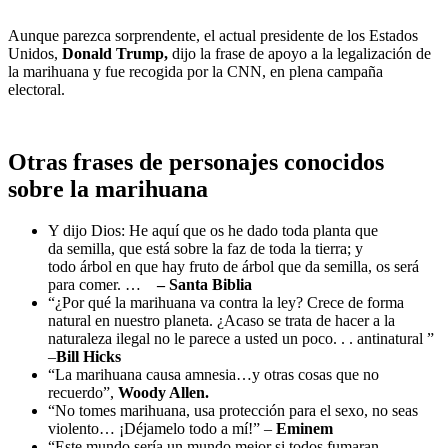
Aunque parezca sorprendente, el actual presidente de los Estados
Unidos,
Donald Trump,
dijo la frase de apoyo a la legalización de
la marihuana y fue recogida por la CNN, en plena campaña
electoral.
Otras frases de personajes conocidos
sobre la marihuana
Y dijo Dios: He aquí que os he dado toda planta que
da semilla, que está sobre la faz de toda la tierra; y
todo árbol en que hay fruto de árbol que da semilla, os será
para comer. …
– Santa Biblia
“¿Por qué la marihuana va contra la ley? Crece de forma
natural en nuestro planeta. ¿Acaso se trata de hacer a la
naturaleza ilegal no le parece a usted un poco. . . antinatural ”
–
Bill Hicks
“La marihuana causa amnesia…y otras cosas que no
recuerdo”,
Woody Allen.
“No tomes marihuana, usa protección para el sexo, no seas
violento… ¡Déjamelo todo a mí!” –
Eminem
“Este mundo sería un mundo mejor si todos fumaran