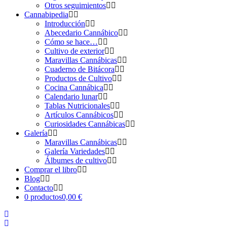
Otros seguimientos
Cannabipedia
Introducción
Abecedario Cannábico
Cómo se hace…
Cultivo de exterior
Maravillas Cannábicas
Cuaderno de Bitácora
Productos de Cultivo
Cocina Cannábica
Calendario lunar
Tablas Nutricionales
Artículos Cannábicos
Curiosidades Cannábicas
Galería
Maravillas Cannábicas
Galería Variedades
Álbumes de cultivo
Comprar el libro
Blog
Contacto
0 productos
0,00 €