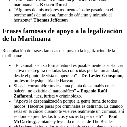
marihuana.”
–
Kristen Dunst
“Algunos de mis mejores momentos los he pasado en el
porche atrás de mi casa, fumando cáñamo y mirando el
horizonte”
Thomas Jefferson
Frases famosas de apoyo a la legalización
de la Marihuana
Recopilación de frases famosas de apoyo a la legalización de la
marihuana:
“El cannabis en su forma natural es posiblemente la sustancia
activa más segura de todas las conocidas por la humanidad,
desde el punto de vista terapéutico” –
Dr.
Lester Grinspoon,
profesor de psiquiatría de Harvard.
Si cada consumidor tuviese una planta de cannabis en el
balcón, no existiría el narcotráfico”
–
Eugenio Raúl
Zaffaroni
, juez, jurista y criminólogo.
“Apoyo la despenalización porque la gente fuma de todos
modos. Hacerlos pasar por criminales es delirante. Es cuando
estás en la cárcel cuando te vuelves realmente un criminal, ahí
es donde aprendes los trucos y sacas lo peor de ti”
–
Paul
McCartney,
cantante y
leyenda musical de The Beatles.
«El origen de todos los males de la droga posiblemente sean