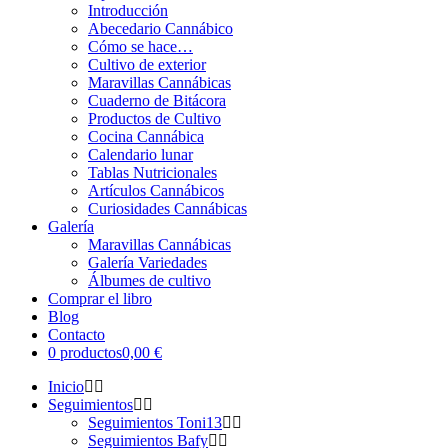
Introducción
Abecedario Cannábico
Cómo se hace…
Cultivo de exterior
Maravillas Cannábicas
Cuaderno de Bitácora
Productos de Cultivo
Cocina Cannábica
Calendario lunar
Tablas Nutricionales
Artículos Cannábicos
Curiosidades Cannábicas
Galería
Maravillas Cannábicas
Galería Variedades
Álbumes de cultivo
Comprar el libro
Blog
Contacto
0 productos
0,00 €
Inicio
Seguimientos
Seguimientos Toni13
Seguimientos Bafy