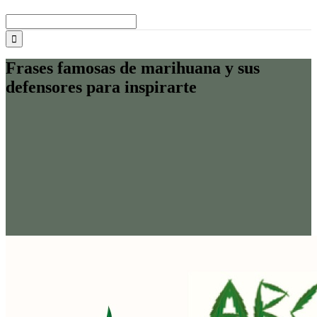
Buscar:
Frases famosas de marihuana y sus
defensores para inspirarte