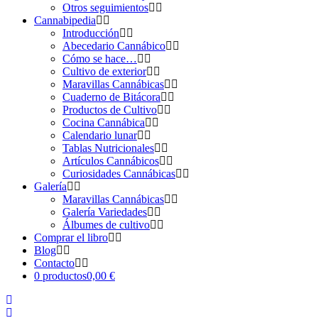
Otros seguimientos
Cannabipedia
Introducción
Abecedario Cannábico
Cómo se hace…
Cultivo de exterior
Maravillas Cannábicas
Cuaderno de Bitácora
Productos de Cultivo
Cocina Cannábica
Calendario lunar
Tablas Nutricionales
Artículos Cannábicos
Curiosidades Cannábicas
Galería
Maravillas Cannábicas
Galería Variedades
Álbumes de cultivo
Comprar el libro
Blog
Contacto
0 productos
0,00 €