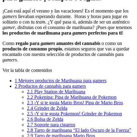
¡Casi está aquí el verano y las vacaciones! Es el momento que los
gamers
llevaban esperando durante. Horas y horas para jugar en
solitario o con tu
team.
¿Y qué pasa si, además de ser un auténtico
gamer
, disfrutas con el consumo de marihuana? ¡Pues que tenemos
los productos de marihuana para
gamers
perfectos para ti
!
Como
regalo para
gamers
amantes del cannabis
o como un
producto de consumo propio
, estamos seguros que vas a quedar
encantado con nuestra selección de productos de cannabis para
gamers
.
Ver la tabla de contenidos
1
Mejores productos de Marihuana para gamers
2
Productos de cannabis para gamers
2.1
Play Station de Marihuana
2.2
Pokepipa: Pipa de Marihuana de Pokemon
2.3
¡Y si te gusta Mario Bros! Pipa de Mario Bros
2.4
Grinder de Zelda
2.5
¡Y si te gusta Pokemon! Grinder de Pokemon
2.6
Bolsa de Zelda
2.7
Soporte para cigarros
2.8
Tarro de marihuana “El lado Oscuro de la Fuerza”
2.9
Tarro de marihuana Mario Bros