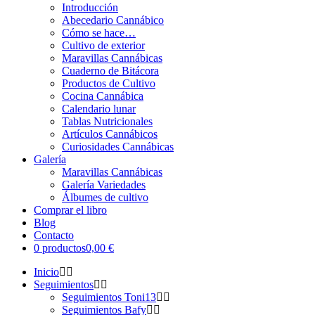
Introducción
Abecedario Cannábico
Cómo se hace…
Cultivo de exterior
Maravillas Cannábicas
Cuaderno de Bitácora
Productos de Cultivo
Cocina Cannábica
Calendario lunar
Tablas Nutricionales
Artículos Cannábicos
Curiosidades Cannábicas
Galería
Maravillas Cannábicas
Galería Variedades
Álbumes de cultivo
Comprar el libro
Blog
Contacto
0 productos
0,00 €
Inicio
Seguimientos
Seguimientos Toni13
Seguimientos Bafy