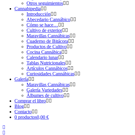
Otros seguimientos
Cannabipedia
Introducción
Abecedario Cannábico
Cómo se hace…
Cultivo de exterior
Maravillas Cannábicas
Cuaderno de Bitácora
Productos de Cultivo
Cocina Cannábica
Calendario lunar
Tablas Nutricionales
Artículos Cannábicos
Curiosidades Cannábicas
Galería
Maravillas Cannábicas
Galería Variedades
Álbumes de cultivo
Comprar el libro
Blog
Contacto
0 productos
0,00 €