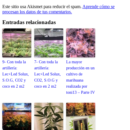
Este sitio usa Akismet para reducir el spam.
Aprende cómo se
procesan los datos de tus comentarios.
Entradas relacionadas
9- Con toda la
7- Con toda la
La mayor
artillería:
artillería:
producción en un
Lec+Led Solux,
Lec+Led Solux,
cultivo de
S.O.G, CO2 y
CO2, S.O.G y
marihuana
coco en 2 m2
coco en 2 m2
realizada por
toni13 – Parte IV