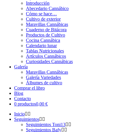
Introducción
Abecedario Cannábico
Cómo se hace…
Cultivo de exterior
Maravillas Cannábicas
Cuaderno de Bitácora
Productos de Cultivo
Cocina Cannábica
Calendario lunar
Tablas Nutricionales
Artículos Cannábicos
Curiosidades Cannábicas
Galería
Maravillas Cannábicas
Galería Variedades
Álbumes de cultivo
Comprar el libro
Blog
Contacto
0 productos
0,00 €
Inicio
Seguimientos
Seguimientos Toni13
Seguimientos Bafy