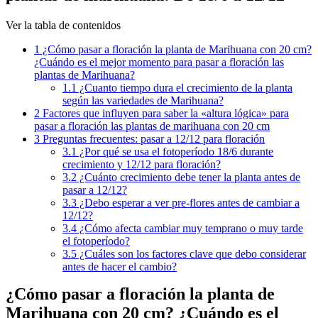
Ver la tabla de contenidos
1
¿Cómo pasar a floración la planta de Marihuana con 20 cm?
¿Cuándo es el mejor momento para pasar a floración las
plantas de Marihuana?
1.1
¿Cuanto tiempo dura el crecimiento de la planta
según las variedades de Marihuana?
2
Factores que influyen para saber la «altura lógica» para
pasar a floración las plantas de marihuana con 20 cm
3
Preguntas frecuentes: pasar a 12/12 para floración
3.1
¿Por qué se usa el fotoperíodo 18/6 durante
crecimiento y 12/12 para floración?
3.2
¿Cuánto crecimiento debe tener la planta antes de
pasar a 12/12?
3.3
¿Debo esperar a ver pre-flores antes de cambiar a
12/12?
3.4
¿Cómo afecta cambiar muy temprano o muy tarde
el fotoperíodo?
3.5
¿Cuáles son los factores clave que debo considerar
antes de hacer el cambio?
¿Cómo pasar a floración la planta de
Marihuana
con 20 cm
? ¿Cuándo es el