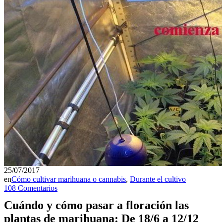
25/07/2017
en
Cómo cultivar marihuana o cannabis
,
Durante el cultivo
108 Comentarios
Cuándo y cómo pasar a floración las
plantas de marihuana: De 18/6 a 12/12