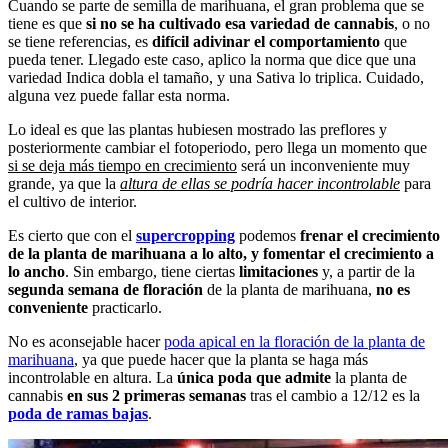
Cuando se parte de semilla de marihuana, el gran problema que se
tiene es que
si no se ha cultivado esa variedad de cannabis
, o no
se tiene referencias, es
difícil adivinar el comportamiento
que
pueda tener. Llegado este caso, aplico la norma que dice que una
variedad Indica dobla el tamaño, y una Sativa lo triplica. Cuidado,
alguna vez puede fallar esta norma.
Lo ideal es que las plantas hubiesen mostrado las preflores y
posteriormente cambiar el fotoperiodo, pero llega un momento que
si se deja más tiempo en crecimiento
será un inconveniente muy
grande, ya que la
altura de ellas se podría hacer incontrolable
para
el cultivo de interior.
Es cierto que con el
supercropping
podemos
frenar el crecimiento
de la planta de marihuana a lo alto, y fomentar el crecimiento a
lo ancho
. Sin embargo, tiene ciertas
limitaciones
y, a partir de la
segunda semana de floración
de la planta de marihuana,
no es
conveniente
practicarlo.
No es aconsejable hacer
poda apical en la floración de la planta de
marihuana
, ya que puede hacer que la planta se haga más
incontrolable en altura. La
única poda que admite
la planta de
cannabis
en sus 2 primeras semanas
tras el cambio a 12/12 es la
poda de ramas bajas
.