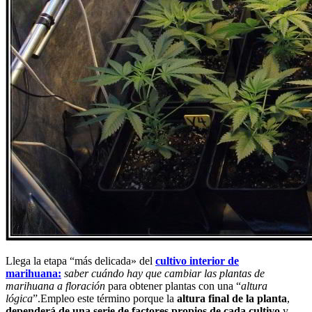
Llega la etapa “más delicada» del
cultivo interior de
marihuana:
saber cuándo hay que cambiar las plantas de
marihuana a floración
para obtener plantas con una “
altura
lógica
”.Empleo este término porque la
altura final de la planta
,
dependerá de una serie de factores propios de cada cultivo
y