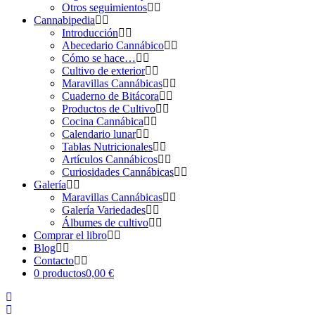
Otros seguimientos
Cannabipedia
Introducción
Abecedario Cannábico
Cómo se hace…
Cultivo de exterior
Maravillas Cannábicas
Cuaderno de Bitácora
Productos de Cultivo
Cocina Cannábica
Calendario lunar
Tablas Nutricionales
Artículos Cannábicos
Curiosidades Cannábicas
Galería
Maravillas Cannábicas
Galería Variedades
Álbumes de cultivo
Comprar el libro
Blog
Contacto
0 productos
0,00 €