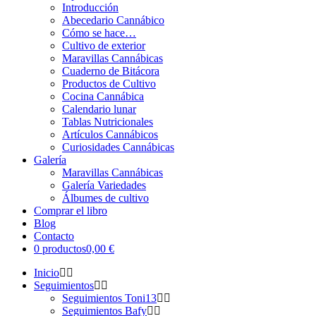
Introducción
Abecedario Cannábico
Cómo se hace…
Cultivo de exterior
Maravillas Cannábicas
Cuaderno de Bitácora
Productos de Cultivo
Cocina Cannábica
Calendario lunar
Tablas Nutricionales
Artículos Cannábicos
Curiosidades Cannábicas
Galería
Maravillas Cannábicas
Galería Variedades
Álbumes de cultivo
Comprar el libro
Blog
Contacto
0 productos
0,00 €
Inicio
Seguimientos
Seguimientos Toni13
Seguimientos Bafy