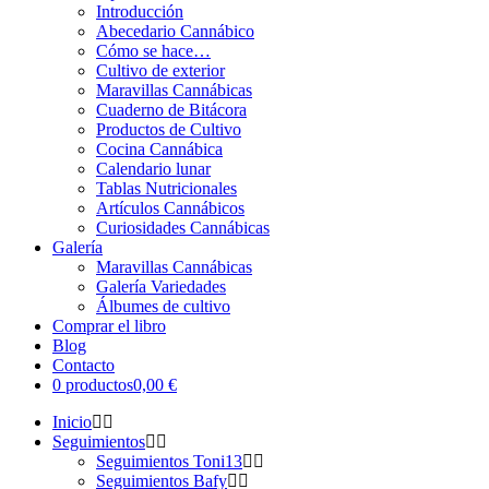
Introducción
Abecedario Cannábico
Cómo se hace…
Cultivo de exterior
Maravillas Cannábicas
Cuaderno de Bitácora
Productos de Cultivo
Cocina Cannábica
Calendario lunar
Tablas Nutricionales
Artículos Cannábicos
Curiosidades Cannábicas
Galería
Maravillas Cannábicas
Galería Variedades
Álbumes de cultivo
Comprar el libro
Blog
Contacto
0 productos
0,00 €
Inicio
Seguimientos
Seguimientos Toni13
Seguimientos Bafy