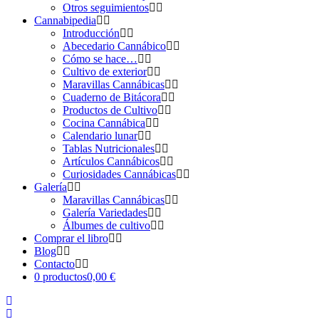
Otros seguimientos
Cannabipedia
Introducción
Abecedario Cannábico
Cómo se hace…
Cultivo de exterior
Maravillas Cannábicas
Cuaderno de Bitácora
Productos de Cultivo
Cocina Cannábica
Calendario lunar
Tablas Nutricionales
Artículos Cannábicos
Curiosidades Cannábicas
Galería
Maravillas Cannábicas
Galería Variedades
Álbumes de cultivo
Comprar el libro
Blog
Contacto
0 productos
0,00 €