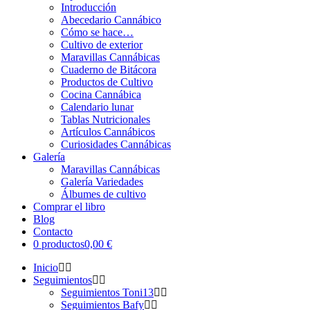
Introducción
Abecedario Cannábico
Cómo se hace…
Cultivo de exterior
Maravillas Cannábicas
Cuaderno de Bitácora
Productos de Cultivo
Cocina Cannábica
Calendario lunar
Tablas Nutricionales
Artículos Cannábicos
Curiosidades Cannábicas
Galería
Maravillas Cannábicas
Galería Variedades
Álbumes de cultivo
Comprar el libro
Blog
Contacto
0 productos
0,00 €
Inicio
Seguimientos
Seguimientos Toni13
Seguimientos Bafy