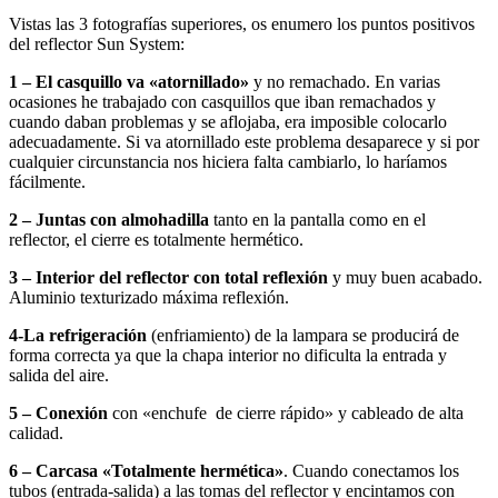
Vistas las 3 fotografías superiores, os enumero los puntos positivos
del reflector Sun System:
1 – El casquillo va «atornillado»
y no remachado. En varias
ocasiones he trabajado con casquillos que iban remachados y
cuando daban problemas y se aflojaba, era imposible colocarlo
adecuadamente. Si va atornillado este problema desaparece y si por
cualquier circunstancia nos hiciera falta cambiarlo, lo haríamos
fácilmente.
2 – Juntas con almohadilla
tanto en la pantalla como en el
reflector, el cierre es totalmente hermético.
3 – Interior del reflector con total reflexión
y muy buen acabado.
Aluminio texturizado máxima reflexión.
4-La refrigeración
(enfriamiento) de la lampara se producirá de
forma correcta ya que la chapa interior no dificulta la entrada y
salida del aire.
5 – Conexión
con «enchufe de cierre rápido» y cableado de alta
calidad.
6 – Carcasa «Totalmente hermética»
. Cuando conectamos los
tubos (entrada-salida) a las tomas del reflector y encintamos con