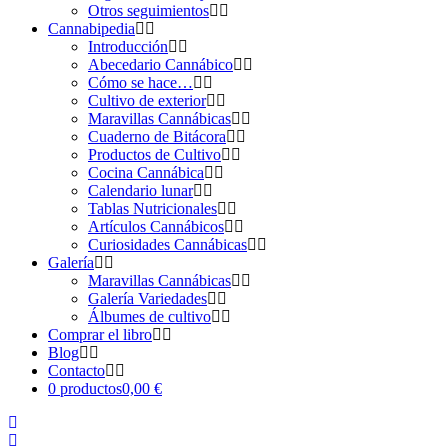
Otros seguimientos
Cannabipedia
Introducción
Abecedario Cannábico
Cómo se hace…
Cultivo de exterior
Maravillas Cannábicas
Cuaderno de Bitácora
Productos de Cultivo
Cocina Cannábica
Calendario lunar
Tablas Nutricionales
Artículos Cannábicos
Curiosidades Cannábicas
Galería
Maravillas Cannábicas
Galería Variedades
Álbumes de cultivo
Comprar el libro
Blog
Contacto
0 productos
0,00 €