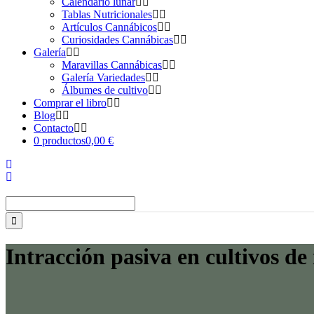
Calendario lunar
Tablas Nutricionales
Artículos Cannábicos
Curiosidades Cannábicas
Galería
Maravillas Cannábicas
Galería Variedades
Álbumes de cultivo
Comprar el libro
Blog
Contacto
0 productos
0,00 €
Buscar:
Intracción pasiva en cultivos d