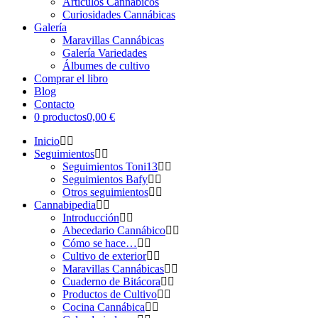
Artículos Cannábicos
Curiosidades Cannábicas
Galería
Maravillas Cannábicas
Galería Variedades
Álbumes de cultivo
Comprar el libro
Blog
Contacto
0 productos
0,00 €
Inicio
Seguimientos
Seguimientos Toni13
Seguimientos Bafy
Otros seguimientos
Cannabipedia
Introducción
Abecedario Cannábico
Cómo se hace…
Cultivo de exterior
Maravillas Cannábicas
Cuaderno de Bitácora
Productos de Cultivo
Cocina Cannábica