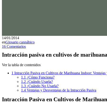
14/01/2014
en
Glosario cannábico
16 Comentarios
Intracción pasiva en cultivos de marihuana
Ver la tabla de contenidos
1
Intracción Pasiva en Cultivos de Marihuana Indoor: Ventajas
1.1
¿Cómo Funciona?
1.2
¿Cuándo Usarla?
1.3
¿Cuándo No Usarla?
1.4
Ventajas y Desventajas de la Intracción Pasiva
Intracción Pasiva en Cultivos de Marihua