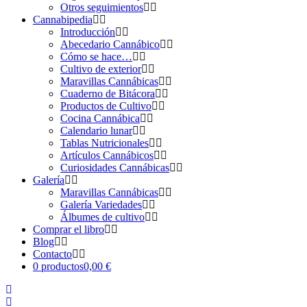
Otros seguimientos
Cannabipedia
Introducción
Abecedario Cannábico
Cómo se hace…
Cultivo de exterior
Maravillas Cannábicas
Cuaderno de Bitácora
Productos de Cultivo
Cocina Cannábica
Calendario lunar
Tablas Nutricionales
Artículos Cannábicos
Curiosidades Cannábicas
Galería
Maravillas Cannábicas
Galería Variedades
Álbumes de cultivo
Comprar el libro
Blog
Contacto
0 productos
0,00 €