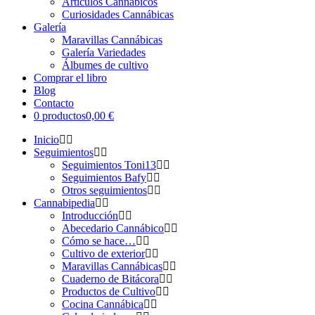
Artículos Cannábicos
Curiosidades Cannábicas
Galería
Maravillas Cannábicas
Galería Variedades
Álbumes de cultivo
Comprar el libro
Blog
Contacto
0 productos
0,00 €
Inicio
Seguimientos
Seguimientos Toni13
Seguimientos Bafy
Otros seguimientos
Cannabipedia
Introducción
Abecedario Cannábico
Cómo se hace…
Cultivo de exterior
Maravillas Cannábicas
Cuaderno de Bitácora
Productos de Cultivo
Cocina Cannábica