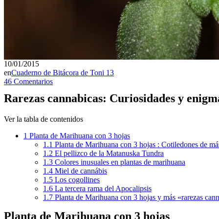
10/01/2015
en
Cuaderno de Bitácora de Toni 13
46 Comentarios
Rarezas cannabicas: Curiosidades y enigma
Ver la tabla de contenidos
1
Planta de Marihuana con 3 hojas
1.1
Planta de Marihuana con 3 hojas : Cotiledones de más
1.2
El pellizco de la Matanuska Tundra
1.3
Colores inusuales en plantas de marihuana
1.4
Miel de cannábis
1.5
Los cogollines
1.6
La tercera rama del Apocalipsis
1.7
Planta de Marihuana con 3 hojas y más «rarezas can
Planta de Marihuana con 3 hojas