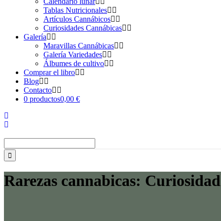
Calendario lunar
Tablas Nutricionales
Artículos Cannábicos
Curiosidades Cannábicas
Galería
Maravillas Cannábicas
Galería Variedades
Álbumes de cultivo
Comprar el libro
Blog
Contacto
0 productos
0,00 €
Buscar:
Rarezas cannabicas: Curiosidad