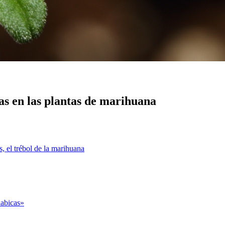
s en las plantas de marihuana
, el trébol de la marihuana
nabicas»