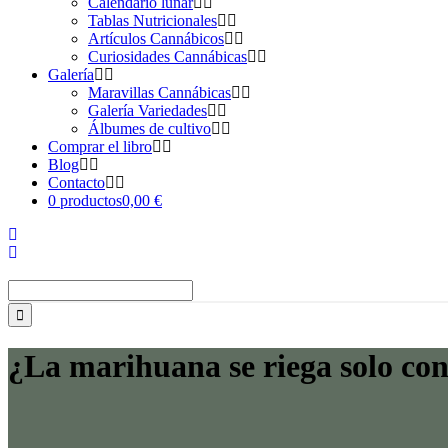
Calendario lunar
Tablas Nutricionales
Artículos Cannábicos
Curiosidades Cannábicas
Galería
Maravillas Cannábicas
Galería Variedades
Álbumes de cultivo
Comprar el libro
Blog
Contacto
0 productos
0,00 €
Buscar:
¿La marihuana se riega solo co