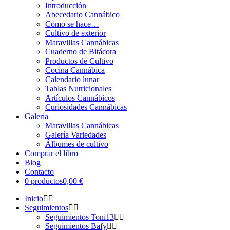
Introducción
Abecedario Cannábico
Cómo se hace…
Cultivo de exterior
Maravillas Cannábicas
Cuaderno de Bitácora
Productos de Cultivo
Cocina Cannábica
Calendario lunar
Tablas Nutricionales
Artículos Cannábicos
Curiosidades Cannábicas
Galería
Maravillas Cannábicas
Galería Variedades
Álbumes de cultivo
Comprar el libro
Blog
Contacto
0 productos
0,00 €
Inicio
Seguimientos
Seguimientos Toni13
Seguimientos Bafy