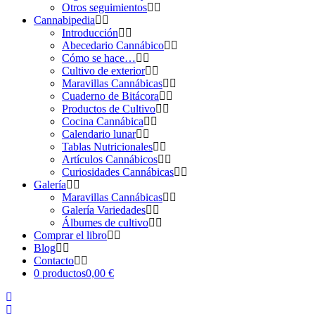
Otros seguimientos
Cannabipedia
Introducción
Abecedario Cannábico
Cómo se hace…
Cultivo de exterior
Maravillas Cannábicas
Cuaderno de Bitácora
Productos de Cultivo
Cocina Cannábica
Calendario lunar
Tablas Nutricionales
Artículos Cannábicos
Curiosidades Cannábicas
Galería
Maravillas Cannábicas
Galería Variedades
Álbumes de cultivo
Comprar el libro
Blog
Contacto
0 productos
0,00 €