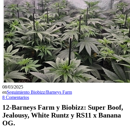
08/03/2025
en
Seguimiento Biobizz/Barneys Farm
8 Comentarios
12-Barneys Farm y Biobizz: Super Boof,
Jealousy, White Runtz y RS11 x Banana
OG.