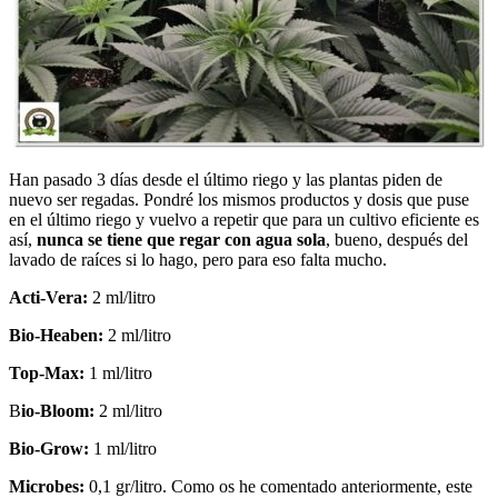
Han pasado 3 días desde el último riego y las plantas piden de
nuevo ser regadas. Pondré los mismos productos y dosis que puse
en el último riego y vuelvo a repetir que para un cultivo eficiente es
así,
nunca se tiene que regar con agua sola
, bueno, después del
lavado de raíces si lo hago, pero para eso falta mucho.
Acti-Vera:
2 ml/litro
Bio-Heaben:
2 ml/litro
Top-Max:
1 ml/litro
B
io-Bloom:
2 ml/litro
Bio-Grow:
1 ml/litro
Microbes:
0,1 gr/litro. Como os he comentado anteriormente, este