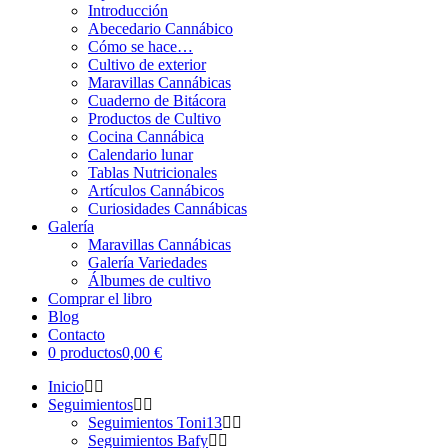
Introducción
Abecedario Cannábico
Cómo se hace…
Cultivo de exterior
Maravillas Cannábicas
Cuaderno de Bitácora
Productos de Cultivo
Cocina Cannábica
Calendario lunar
Tablas Nutricionales
Artículos Cannábicos
Curiosidades Cannábicas
Galería
Maravillas Cannábicas
Galería Variedades
Álbumes de cultivo
Comprar el libro
Blog
Contacto
0 productos
0,00 €
Inicio
Seguimientos
Seguimientos Toni13
Seguimientos Bafy