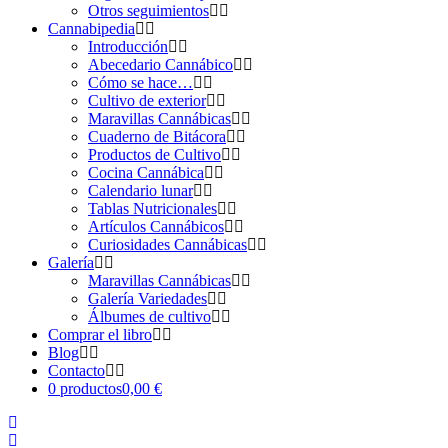
Otros seguimientos
Cannabipedia
Introducción
Abecedario Cannábico
Cómo se hace…
Cultivo de exterior
Maravillas Cannábicas
Cuaderno de Bitácora
Productos de Cultivo
Cocina Cannábica
Calendario lunar
Tablas Nutricionales
Artículos Cannábicos
Curiosidades Cannábicas
Galería
Maravillas Cannábicas
Galería Variedades
Álbumes de cultivo
Comprar el libro
Blog
Contacto
0 productos
0,00 €