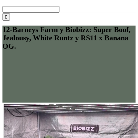
Buscar:
12-Barneys Farm y Biobizz: Super Boof,
Jealousy, White Runtz y RS11 x Banana
OG.