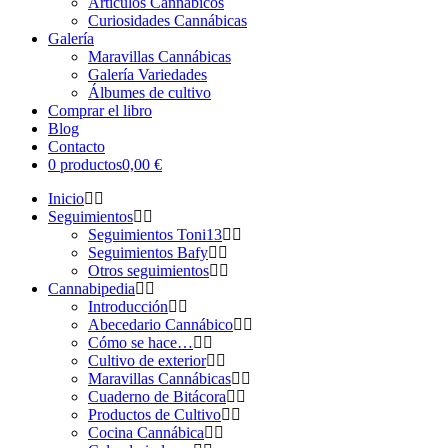
Artículos Cannábicos
Curiosidades Cannábicas
Galería
Maravillas Cannábicas
Galería Variedades
Álbumes de cultivo
Comprar el libro
Blog
Contacto
0 productos
0,00 €
Inicio
Seguimientos
Seguimientos Toni13
Seguimientos Bafy
Otros seguimientos
Cannabipedia
Introducción
Abecedario Cannábico
Cómo se hace…
Cultivo de exterior
Maravillas Cannábicas
Cuaderno de Bitácora
Productos de Cultivo
Cocina Cannábica