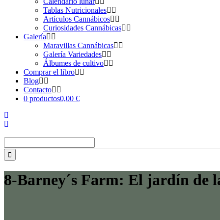
Calendario lunar
Tablas Nutricionales
Artículos Cannábicos
Curiosidades Cannábicas
Galería
Maravillas Cannábicas
Galería Variedades
Álbumes de cultivo
Comprar el libro
Blog
Contacto
0 productos
0,00 €
Buscar:
8-Barney´s Farm: El jardín de la