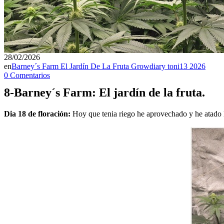
28/02/2026
en
Barney´s Farm El Jardín De La Fruta Growdiary toni13 2026
0 Comentarios
8-Barney´s Farm: El jardín de la fruta.
Dia 18 de floración:
Hoy que tenia riego he aprovechado y he atado las