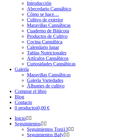
Introducción
Abecedario Cannábico
Cómo se hace…
Cultivo de exterior
Maravillas Cannábicas
Cuaderno de Bitácora
Productos de Cultivo
Cocina Cannábica
Calendario lunar
Tablas Nutricionales
Artículos Cannábicos
Curiosidades Cannábicas
Galería
Maravillas Cannábicas
Galería Variedades
Álbumes de cultivo
Comprar el libro
Blog
Contacto
0 productos
0,00 €
Inicio
Seguimientos
Seguimientos Toni13
Seguimientos Bafy