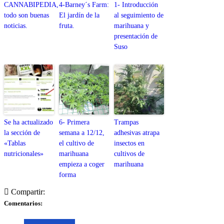
CANNABIPEDIA,
4-Barney´s Farm:
1- Introducción
todo son buenas
El jardín de la
al seguimiento de
noticias.
fruta.
marihuana y
presentación de
Suso
Se ha actualizado
6- Primera
Trampas
la sección de
semana a 12/12,
adhesivas atrapa
«Tablas
el cultivo de
insectos en
nutricionales»
marihuana
cultivos de
empieza a coger
marihuana
forma
Compartir:
Comentarios: