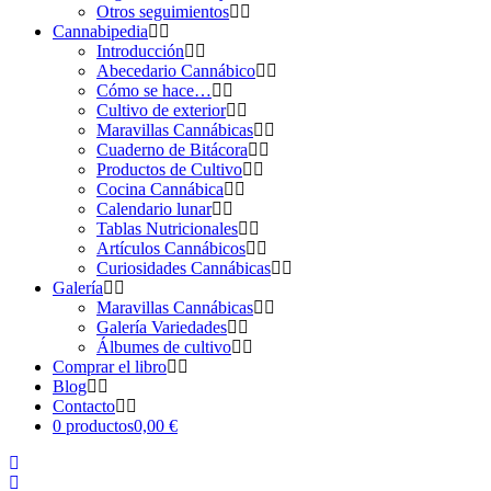
Otros seguimientos
Cannabipedia
Introducción
Abecedario Cannábico
Cómo se hace…
Cultivo de exterior
Maravillas Cannábicas
Cuaderno de Bitácora
Productos de Cultivo
Cocina Cannábica
Calendario lunar
Tablas Nutricionales
Artículos Cannábicos
Curiosidades Cannábicas
Galería
Maravillas Cannábicas
Galería Variedades
Álbumes de cultivo
Comprar el libro
Blog
Contacto
0 productos
0,00 €