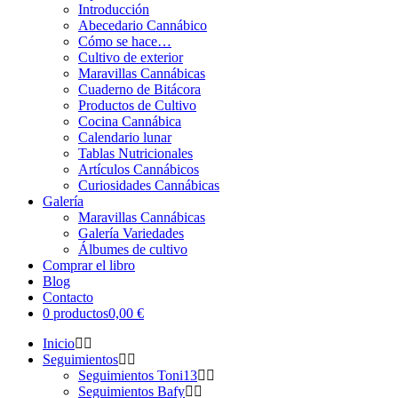
Introducción
Abecedario Cannábico
Cómo se hace…
Cultivo de exterior
Maravillas Cannábicas
Cuaderno de Bitácora
Productos de Cultivo
Cocina Cannábica
Calendario lunar
Tablas Nutricionales
Artículos Cannábicos
Curiosidades Cannábicas
Galería
Maravillas Cannábicas
Galería Variedades
Álbumes de cultivo
Comprar el libro
Blog
Contacto
0 productos
0,00 €
Inicio
Seguimientos
Seguimientos Toni13
Seguimientos Bafy