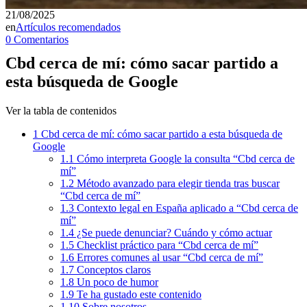
21/08/2025
en
Artículos recomendados
0 Comentarios
Cbd cerca de mí: cómo sacar partido a
esta búsqueda de Google
Ver la tabla de contenidos
1
Cbd cerca de mí: cómo sacar partido a esta búsqueda de
Google
1.1
Cómo interpreta Google la consulta “Cbd cerca de
mí”
1.2
Método avanzado para elegir tienda tras buscar
“Cbd cerca de mí”
1.3
Contexto legal en España aplicado a “Cbd cerca de
mí”
1.4
¿Se puede denunciar? Cuándo y cómo actuar
1.5
Checklist práctico para “Cbd cerca de mí”
1.6
Errores comunes al usar “Cbd cerca de mí”
1.7
Conceptos claros
1.8
Un poco de humor
1.9
Te ha gustado este contenido
1.10
Sobre nosotros