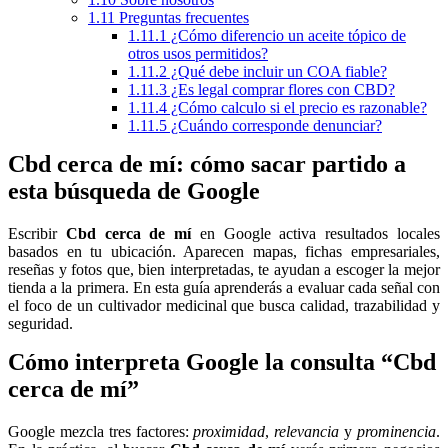
1.11
Preguntas frecuentes
1.11.1
¿Cómo diferencio un aceite tópico de
otros usos permitidos?
1.11.2
¿Qué debe incluir un COA fiable?
1.11.3
¿Es legal comprar flores con CBD?
1.11.4
¿Cómo calculo si el precio es razonable?
1.11.5
¿Cuándo corresponde denunciar?
Cbd cerca de mí: cómo sacar partido a
esta búsqueda de Google
Escribir
Cbd cerca de mí
en Google activa resultados locales
basados en tu ubicación. Aparecen mapas, fichas empresariales,
reseñas y fotos que, bien interpretadas, te ayudan a escoger la mejor
tienda a la primera. En esta guía aprenderás a evaluar cada señal con
el foco de un cultivador medicinal que busca calidad, trazabilidad y
seguridad.
Cómo interpreta Google la consulta “Cbd
cerca de mí”
Google mezcla tres factores:
proximidad
,
relevancia
y
prominencia
.