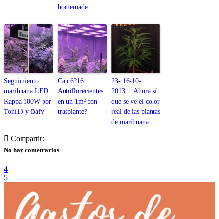
homemade
Seguimiento
Cap.6?16
23- 16-10-
marihuana LED
Autoflorecientes
2013… Ahora sí
Kappa 100W por
en un 1m² con
que se ve el color
Toni13 y Bafy
trasplante?
real de las plantas
de marihuana
Compartir:
No hay comentarios