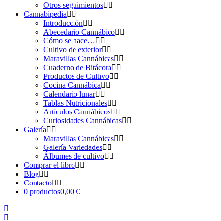
Otros seguimientos
Cannabipedia
Introducción
Abecedario Cannábico
Cómo se hace…
Cultivo de exterior
Maravillas Cannábicas
Cuaderno de Bitácora
Productos de Cultivo
Cocina Cannábica
Calendario lunar
Tablas Nutricionales
Artículos Cannábicos
Curiosidades Cannábicas
Galería
Maravillas Cannábicas
Galería Variedades
Álbumes de cultivo
Comprar el libro
Blog
Contacto
0 productos
0,00 €