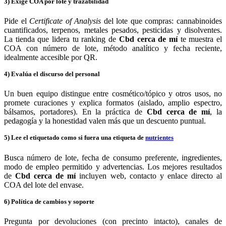
3) Exige COA por lote y trazabilidad
Pide el
Certificate of Analysis
del lote que compras: cannabinoides
cuantificados, terpenos, metales pesados, pesticidas y disolventes.
La tienda que lidera tu ranking de
Cbd cerca de mí
te muestra el
COA con número de lote, método analítico y fecha reciente,
idealmente accesible por QR.
4) Evalúa el discurso del personal
Un buen equipo distingue entre cosmético/tópico y otros usos, no
promete curaciones y explica formatos (aislado, amplio espectro,
bálsamos, portadores). En la práctica de
Cbd cerca de mí
, la
pedagogía y la honestidad valen más que un descuento puntual.
5) Lee el etiquetado como si fuera una etiqueta de
nutrientes
Busca número de lote, fecha de consumo preferente, ingredientes,
modo de empleo permitido y advertencias. Los mejores resultados
de
Cbd cerca de mí
incluyen web, contacto y enlace directo al
COA del lote del envase.
6) Política de cambios y soporte
Pregunta por devoluciones (con precinto intacto), canales de