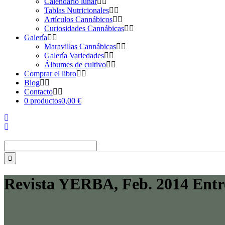
Calendario lunar
Tablas Nutricionales
Artículos Cannábicos
Curiosidades Cannábicas
Galería
Maravillas Cannábicas
Galería Variedades
Álbumes de cultivo
Comprar el libro
Blog
Contacto
0 productos
0,00 €
Buscar:
Revista YERBA, Feb. 2014 Entre