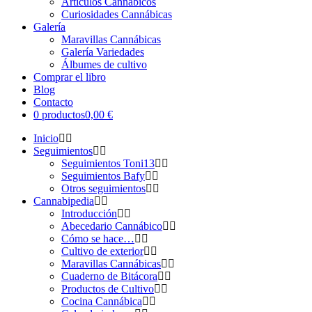
Artículos Cannábicos
Curiosidades Cannábicas
Galería
Maravillas Cannábicas
Galería Variedades
Álbumes de cultivo
Comprar el libro
Blog
Contacto
0 productos
0,00 €
Inicio
Seguimientos
Seguimientos Toni13
Seguimientos Bafy
Otros seguimientos
Cannabipedia
Introducción
Abecedario Cannábico
Cómo se hace…
Cultivo de exterior
Maravillas Cannábicas
Cuaderno de Bitácora
Productos de Cultivo
Cocina Cannábica