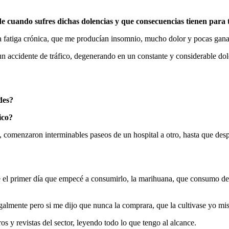
cuando sufres dichas dolencias y que consecuencias tienen para t
a fatiga crónica, que me producían insomnio, mucho dolor y pocas gana
un accidente de tráfico, degenerando en un constante y considerable dol
des?
ico?
 comenzaron interminables paseos de un hospital a otro, hasta que despu
l primer día que empecé a consumirlo, la marihuana, que consumo des
almente pero si me dijo que nunca la comprara, que la cultivase yo mi
s y revistas del sector, leyendo todo lo que tengo al alcance.