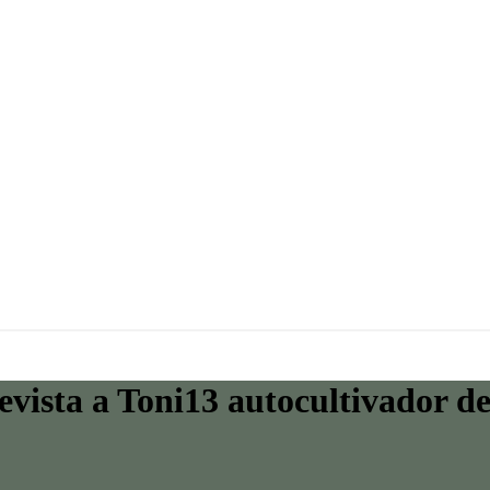
vista a Toni13 autocultivador d