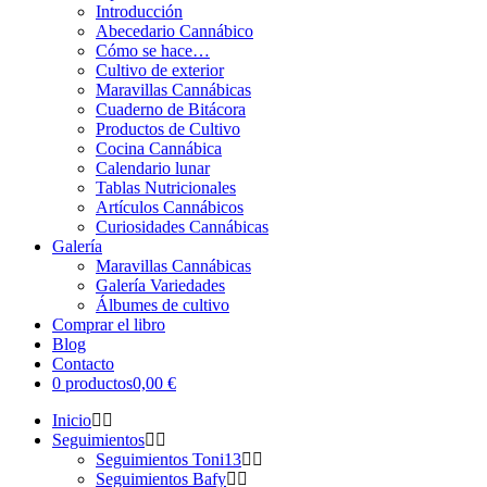
Introducción
Abecedario Cannábico
Cómo se hace…
Cultivo de exterior
Maravillas Cannábicas
Cuaderno de Bitácora
Productos de Cultivo
Cocina Cannábica
Calendario lunar
Tablas Nutricionales
Artículos Cannábicos
Curiosidades Cannábicas
Galería
Maravillas Cannábicas
Galería Variedades
Álbumes de cultivo
Comprar el libro
Blog
Contacto
0 productos
0,00 €
Inicio
Seguimientos
Seguimientos Toni13
Seguimientos Bafy