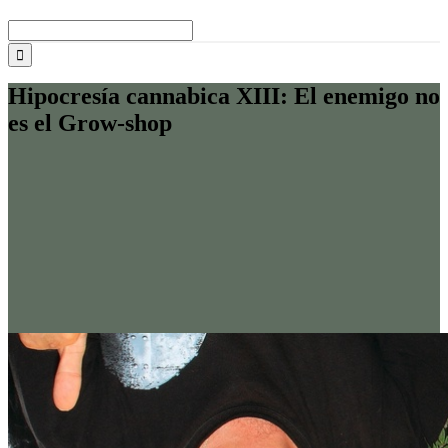
Buscar:
Hipocresía cannabica XIII: El enemigo no
es el Grow-shop