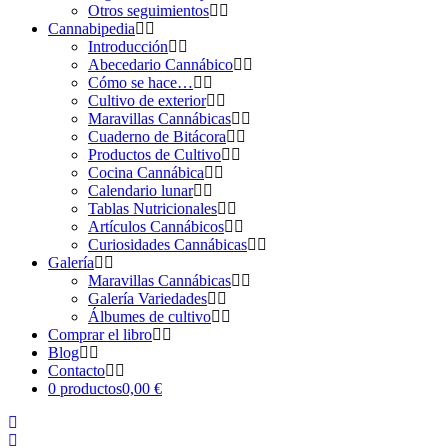
Otros seguimientos
Cannabipedia
Introducción
Abecedario Cannábico
Cómo se hace…
Cultivo de exterior
Maravillas Cannábicas
Cuaderno de Bitácora
Productos de Cultivo
Cocina Cannábica
Calendario lunar
Tablas Nutricionales
Artículos Cannábicos
Curiosidades Cannábicas
Galería
Maravillas Cannábicas
Galería Variedades
Álbumes de cultivo
Comprar el libro
Blog
Contacto
0 productos
0,00 €