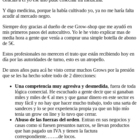
Y digo medicina, porque la había cultivado yo, ya no me haría falta
acudir al mercado negro.
Siempre doy gracias al dueño de ese Grow-shop que me ayudó en
mis primeros pasos del autocultivo. Yo le he visto explicar mas de
media hora a gente que venía a comprar una simple botella de abono
de 5€.
Estos profesionales no merecen el trato que están recibiendo hoy en
día por las autoridades de turno, esto es un atropello.
De unos años para acá he visto cerrar muchos Grows por la presión
que se les ha hecho sobre todo de 2 direcciones:
Una competencia muy agresiva y desmedida
, fuera de toda
lógica comercial. He escuchado a gente decir que si ganaban
miles y miles de € al mes y que ganar dinero en este sector es
muy fácil y no hay que hacer mucho trabajo, todo una sarta de
sandeces y lo se por experiencia propia ya que un hijo mío
tenia un grow on line y lo tuvo que cerrar.
Abuso de las fuerzas del orden
. Entran en sus negocios y
casas como si fuesen presuntos narcos, se llevan productos
que han pagado un IVA y tienen la factura
correspondiente……..de locos.