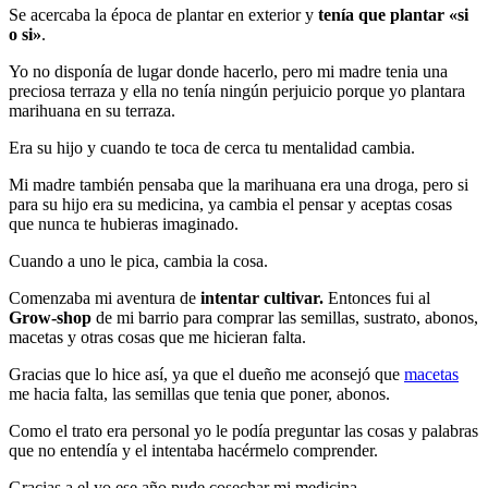
Se acercaba la época de plantar en exterior y
tenía que plantar «si
o si»
.
Yo no disponía de lugar donde hacerlo, pero mi madre tenia una
preciosa terraza y ella no tenía ningún perjuicio porque yo plantara
marihuana en su terraza.
Era su hijo y cuando te toca de cerca tu mentalidad cambia.
Mi madre también pensaba que la marihuana era una droga, pero si
para su hijo era su medicina, ya cambia el pensar y aceptas cosas
que nunca te hubieras imaginado.
Cuando a uno le pica, cambia la cosa.
Comenzaba mi aventura de
intentar cultivar.
Entonces fui al
Grow-shop
de mi barrio para comprar las semillas, sustrato, abonos,
macetas y otras cosas que me hicieran falta.
Gracias que lo hice así, ya que el dueño me aconsejó que
macetas
me hacia falta, las semillas que tenia que poner, abonos.
Como el trato era personal yo le podía preguntar las cosas y palabras
que no entendía y el intentaba hacérmelo comprender.
Gracias a el yo ese año pude cosechar mi medicina.