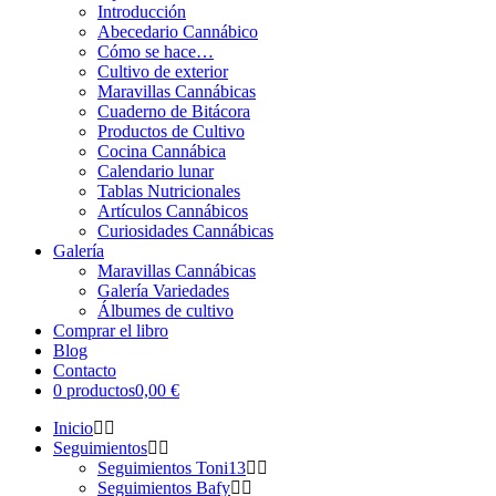
Introducción
Abecedario Cannábico
Cómo se hace…
Cultivo de exterior
Maravillas Cannábicas
Cuaderno de Bitácora
Productos de Cultivo
Cocina Cannábica
Calendario lunar
Tablas Nutricionales
Artículos Cannábicos
Curiosidades Cannábicas
Galería
Maravillas Cannábicas
Galería Variedades
Álbumes de cultivo
Comprar el libro
Blog
Contacto
0 productos
0,00 €
Inicio
Seguimientos
Seguimientos Toni13
Seguimientos Bafy