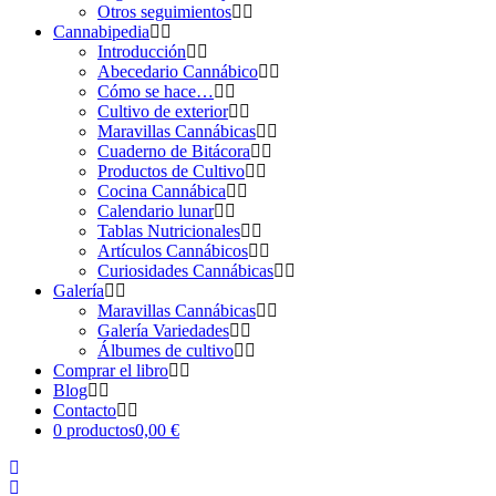
Otros seguimientos
Cannabipedia
Introducción
Abecedario Cannábico
Cómo se hace…
Cultivo de exterior
Maravillas Cannábicas
Cuaderno de Bitácora
Productos de Cultivo
Cocina Cannábica
Calendario lunar
Tablas Nutricionales
Artículos Cannábicos
Curiosidades Cannábicas
Galería
Maravillas Cannábicas
Galería Variedades
Álbumes de cultivo
Comprar el libro
Blog
Contacto
0 productos
0,00 €